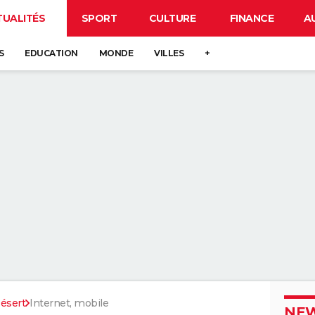
TUALITÉS
SPORT
CULTURE
FINANCE
A
S
EDUCATION
MONDE
VILLES
+
ésert
Internet, mobile
NEW