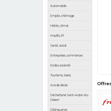
Automobile
Emploi, chômage
Météo, climat
Impôts, IFI
Santé, social
Entreprises, commerces
Ecoles, scolarité
Tourisme, loisirs
Offres
Avis de décès
Déchetterie Saint-Aubin-du-
Désert
Délinquance