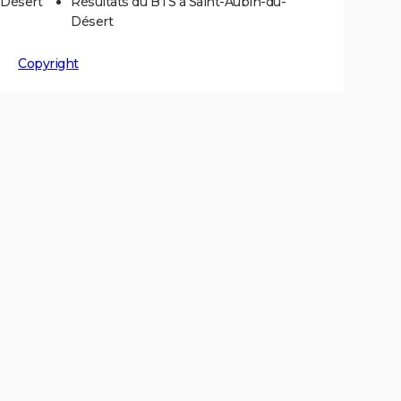
-Désert
Résultats du BTS à Saint-Aubin-du-
Désert
Copyright