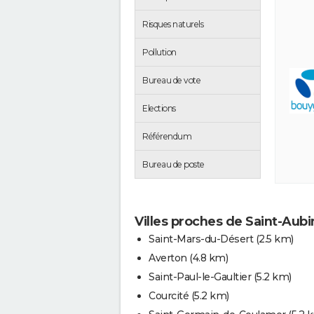
Risques naturels
Pollution
Bureau de vote
Elections
Référendum
Bureau de poste
Villes proches de Saint-Aub
Saint-Mars-du-Désert
(2.5 km)
Averton
(4.8 km)
Saint-Paul-le-Gaultier
(5.2 km)
Courcité
(5.2 km)