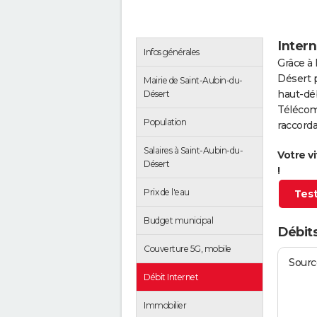
Intern
Infos générales
Grâce à 
Désert 
Mairie de Saint-Aubin-du-
haut-déb
Désert
Télécom
Population
raccorda
Salaires à Saint-Aubin-du-
Votre v
Désert
!
Prix de l'eau
Test
Budget municipal
Débits
Couverture 5G, mobile
Source
Débit Internet
Immobilier