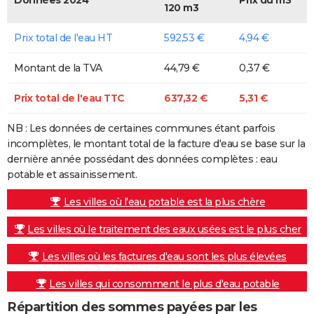
120 m3
Prix total de l'eau HT
592,53 €
4,94 €
Montant de la TVA
44,79 €
0,37 €
Prix total de l'eau TTC
637,32 €
5,31 €
NB : Les données de certaines communes étant parfois
incomplètes, le montant total de la facture d'eau se base sur la
dernière année possédant des données complètes : eau
potable et assainissement.
Les villes où l'eau potable est la plus chère
Les villes où le traitement des eaux usées est le plus cher
Les villes où les factures d'eau sont les plus élevées
Les villes qui consomment le plus d'eau potable
Répartition des sommes payées par les