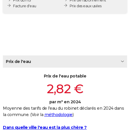
Prix du m3
Prix de l'abonnement
City break
Voyage de noces
Climat
Destinations
Voyage nature
Forum
+
Facture d'eau
Prix des eaux usées
PHOTO
GUIDES D'ACHAT
BONS PLANS
CARTE DE VOEUX
Carte Bonne année
Carte Pâques
Carte de Noël
Carte Saint-Valentin
Carte d'anniversaire
DICTIONNAIRE
Prix de l'eau
Biographies
Expressions
Dictionnaire
Citations
Proverbes
PROGRAMME TV
Prix de l'eau potable
COPAINS D'AVANT
2,82 €
Se connecter
Collèges
Universités
Service militaire
S'inscrire
Lycées
Primaires
Entreprises
Avis de recherche
AVIS DE DÉCÈS
FORUM
par m³ en 2024
Moyenne des tarifs de l'eau du robinet déclarés en 2024 dans
Lifestyle
Sport
Television
Cinema
Bricolage
Culture
Auto
Voyage
la commune. (Voir la
méthodologie
)
Dans quelle ville l'eau est la plus chère ?