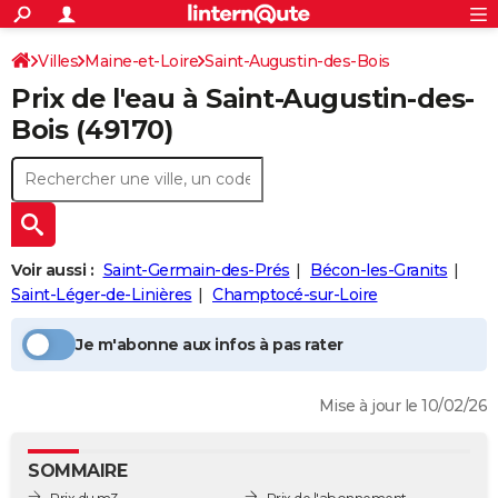
ACTUALITÉS
Connexion
S'inscrire
Villes
Maine-et-Loire
Saint-Augustin-des-Bois
Rechercher
Société
Education
Villes
Politique
Faits Divers
Monde
+
SPORT
Prix de l'eau à
Saint-Augustin-des-
Prix de l'eau
Football
Cyclisme
Forum
Coupe du monde 2026
Tennis
Rugby
CULTURE
Bois
(49170)
TNT
Cinéma
Musique
Programme TV
Streaming
Sorties cinéma
+
FINANCE
Impôts
Immobilier
Banque
Crédit
Retraite
Epargne
Risques naturels par ville
Assurance
AUTO
Réserver un essai
Berlines
Forum auto
Essais
Citadines
SUV
+
HIGH-TECH
Voir aussi :
Saint-Germain-des-Prés
Bécon-les-Granits
Meilleur smartphone
Ordinateurs
Guide high-tech
Mobiles
Internet
Jeux vidéo
+
Saint-Léger-de-Linières
Champtocé-sur-Loire
BRICOLAGE
Aménagement intérieur
Cuisine
Jardinage
+
Forum
Extérieur
Salle de bains
Rangement
WEEK-END
Je m'abonne aux infos à pas rater
Escapades
Expositions
Week-end nature
Guides de France
Patrimoine
Musées
+
LIFESTYLE
Mise à jour le 10/02/26
Bien-être
Mode
+
Art de vivre
Loisirs
Modes de vie
SANTE
SOMMAIRE
Guide de la santé
Médicaments
+
Alimentation
Maladies
Sommeil
VOYAGE