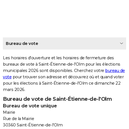
City break
Voyage de noces
Climat
Destinations
Voyage nature
Forum
+
PHOTO
GUIDES D'ACHAT
BONS PLANS
CARTE DE VOEUX
Bureau de vote
Carte Bonne année
Carte Pâques
Carte de Noël
Carte Saint-Valentin
Carte d'anniversaire
DICTIONNAIRE
Les horaires d'ouverture et les horaires de fermeture des
Biographies
Expressions
bureaux de vote à Saint-Étienne-de-l'Olm pour les élections
Dictionnaire
Citations
Proverbes
PROGRAMME TV
municipales 2026 sont disponibles. Cherchez votre
bureau de
vote
pour trouver son adresse et découvrez où et quand voter
COPAINS D'AVANT
pour les élections à Saint-Étienne-de-l'Olm ce dimanche 22
Se connecter
Collèges
Universités
Service militaire
S'inscrire
Lycées
Primaires
Entreprises
Avis de recherche
AVIS DE DÉCÈS
mars 2026.
Bureau de vote de Saint-Étienne-de-l'Olm
FORUM
Bureau de vote unique
Lifestyle
Sport
Television
Cinema
Bricolage
Culture
Auto
Voyage
Mairie
Rue de la Mairie
30360 Saint-Étienne-de-l'Olm