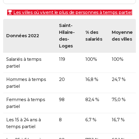
Les villes où vivent le plus de personnes à temps partiel
Saint-
Hilaire-
% des
Moyenne
Données 2022
des-
salariés
des villes
Loges
Salariés à temps
119
100%
100%
partiel
Hommes à temps
20
16,8 %
24,7 %
partiel
Femmes à temps
98
82,4 %
75,0 %
partiel
Les 15 à 24 ans à
8
6,7 %
16,7 %
temps partiel