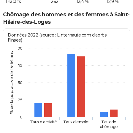
Inactifs
262
13,4 %
12,9 %
Chômage des hommes et des femmes à Saint-
Hilaire-des-Loges
Données 2022 (source : Linternaute.com d'après
l'Insee)
100
% de la pop. active de 15-64 ans
75
50
25
0
Taux d'activité
Taux d'emploi
Taux de
chômage