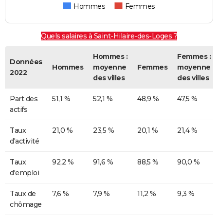
Hommes
Femmes
Quels salaires à Saint-Hilaire-des-Loges ?
Hommes :
Femmes :
Données
Hommes
moyenne
Femmes
moyenne
2022
des villes
des villes
Part des
51,1 %
52,1 %
48,9 %
47,5 %
actifs
Taux
21,0 %
23,5 %
20,1 %
21,4 %
d'activité
Taux
92,2 %
91,6 %
88,5 %
90,0 %
d'emploi
Taux de
7,6 %
7,9 %
11,2 %
9,3 %
chômage