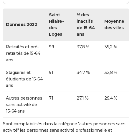
Saint-
% des
Hilaire-
inactifs
Moyenne
Données 2022
des-
de 15-64
des villes
Loges
ans
Retraités et pré-
99
37,8 %
35,2 %
retraités de 15-64
ans
Stagiaires et
91
34,7 %
32,8 %
étudiants de 15-64
ans
Autres personnes
71
27,1 %
29,4 %
sans activité de
15-64 ans
Sont comptabilisés dans la catégorie "autres personnes sans
activité" les personnes sans activité professionnelle et