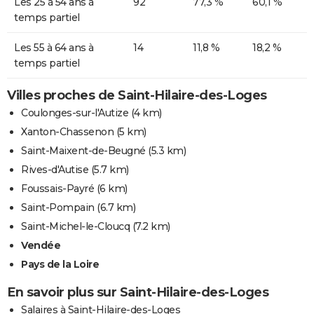
Les 25 à 54 ans à
92
77,3 %
60,1 %
temps partiel
Les 55 à 64 ans à
14
11,8 %
18,2 %
temps partiel
Villes proches de Saint-Hilaire-des-Loges
Coulonges-sur-l'Autize
(4 km)
Xanton-Chassenon
(5 km)
Saint-Maixent-de-Beugné
(5.3 km)
Rives-d'Autise
(5.7 km)
Foussais-Payré
(6 km)
Saint-Pompain
(6.7 km)
Saint-Michel-le-Cloucq
(7.2 km)
Vendée
Pays de la Loire
En savoir plus sur Saint-Hilaire-des-Loges
Salaires à Saint-Hilaire-des-Loges