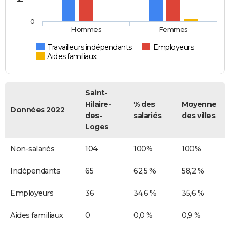
0
Hommes
Femmes
Travailleurs indépendants
Employeurs
Aides familiaux
Saint-
Hilaire-
% des
Moyenne
Données 2022
des-
salariés
des villes
Loges
Non-salariés
104
100%
100%
Indépendants
65
62,5 %
58,2 %
Employeurs
36
34,6 %
35,6 %
Aides familiaux
0
0,0 %
0,9 %