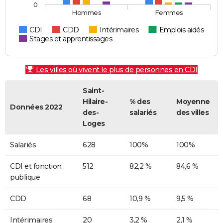
0
Hommes
Femmes
CDI
CDD
Intérimaires
Emplois aidés
Stages et apprentissages
Les villes où vivent le plus de personnes en CDI
Saint-
Hilaire-
% des
Moyenne
Données 2022
des-
salariés
des villes
Loges
Salariés
628
100%
100%
CDI et fonction
512
82,2 %
84,6 %
publique
CDD
68
10,9 %
9,5 %
Intérimaires
20
3,2 %
2,1 %