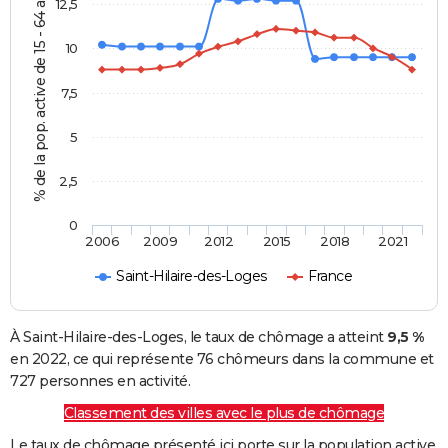
% de la pop. active de 15 - 64 ans
12,5
10
7,5
5
2,5
0
2006
2009
2012
2015
2018
2021
Saint-Hilaire-des-Loges
France
À Saint-Hilaire-des-Loges, le taux de chômage a atteint
9,5 %
en 2022, ce qui représente 76 chômeurs dans la commune et
727 personnes en activité.
Classement des villes avec le plus de chômage
Le taux de chômage présenté ici porte sur la population active