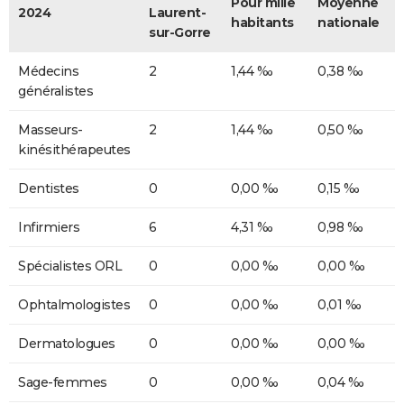
Pour mille
Moyenne
2024
Laurent-
habitants
nationale
sur-Gorre
Médecins
2
1,44 ‰
0,38 ‰
généralistes
Masseurs-
2
1,44 ‰
0,50 ‰
kinésithérapeutes
Dentistes
0
0,00 ‰
0,15 ‰
Infirmiers
6
4,31 ‰
0,98 ‰
Spécialistes ORL
0
0,00 ‰
0,00 ‰
Ophtalmologistes
0
0,00 ‰
0,01 ‰
Dermatologues
0
0,00 ‰
0,00 ‰
Sage-femmes
0
0,00 ‰
0,04 ‰