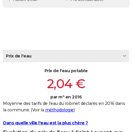
City break
Voyage de noces
Climat
Destinations
Voyage nature
Forum
+
PHOTO
GUIDES D'ACHAT
BONS PLANS
CARTE DE VOEUX
Carte Bonne année
Carte Pâques
Carte de Noël
Carte Saint-Valentin
Carte d'anniversaire
DICTIONNAIRE
Prix de l'eau
Biographies
Expressions
Dictionnaire
Citations
Proverbes
PROGRAMME TV
Prix de l'eau potable
2,04 €
COPAINS D'AVANT
Se connecter
Collèges
Universités
Service militaire
S'inscrire
Lycées
Primaires
Entreprises
Avis de recherche
AVIS DE DÉCÈS
par m³ en 2016
FORUM
Moyenne des tarifs de l'eau du robinet déclarés en 2016 dans
la commune. (Voir la
méthodologie
)
Lifestyle
Sport
Television
Cinema
Bricolage
Culture
Auto
Voyage
Dans quelle ville l'eau est la plus chère ?