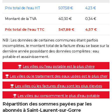
Prix total de l'eau HT
507,58 €
4,23 €
Montant de la TVA
40,30 €
0,34 €
Prix total de l'eau TTC
547,88 €
4,57 €
NB : Les données de certaines communes étant parfois
incomplètes, le montant total de la facture d'eau se base sur la
dernière année possédant des données complètes : eau
potable et assainissement.
Les villes où l'eau potable est la plus chère
Les villes où le traitement des eaux usées est le plus cher
Les villes où les factures d'eau sont les plus élevées
Les villes qui consomment le plus d'eau potable
Répartition des sommes payées par les
abonnés à Saint-Laurent-sur-Gorre