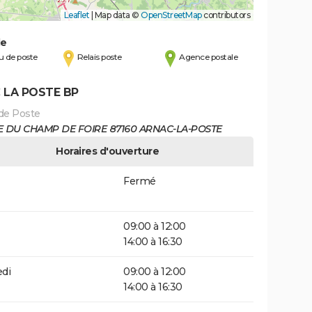
Leaflet
|
Map data ©
OpenStreetMap
contributors
de
 de poste
Relais poste
Agence postale
 LA POSTE BP
de Poste
E DU CHAMP DE FOIRE 87160 ARNAC-LA-POSTE
Horaires d'ouverture
Fermé
09:00 à 12:00
14:00 à 16:30
di
09:00 à 12:00
14:00 à 16:30