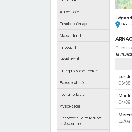
Immobilier
Automobile
Légen
Emploi, chômage
Bureau
Météo, climat
ARNAC
Impôts, IFI
Bureau 
15 PLAC
Santé, social
Entreprises, commerces
Lundi
03/08
Ecoles, scolarité
Tourisme, loisirs
Mardi
04/08
Avis de décès
Mercre
Déchetterie Saint-Maurice-
05/08
la-Souterraine