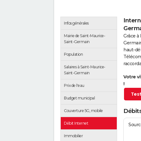
Intern
Infos générales
Germa
Grâce à 
Mairie de Saint-Maurice-
Saint-Germain
Germain
haut-déb
Population
Télécom
raccorda
Salaires à Saint-Maurice-
Saint-Germain
Votre v
!
Prix de l'eau
Test
Budget municipal
Débits
Couverture 5G, mobile
Débit Internet
Source
Immobilier