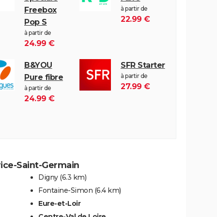
à partir de
Freebox
22.99 €
Pop S
à partir de
24.99 €
B&YOU
SFR Starter
à partir de
Pure fibre
27.99 €
à partir de
24.99 €
rice-Saint-Germain
Digny
(6.3 km)
Fontaine-Simon
(6.4 km)
Eure-et-Loir
Centre-Val de Loire