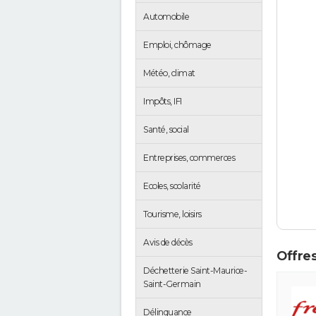
Automobile
Emploi, chômage
Météo, climat
Impôts, IFI
Santé, social
Entreprises, commerces
Ecoles, scolarité
Tourisme, loisirs
Avis de décès
Offres
Déchetterie Saint-Maurice-
Saint-Germain
Délinquance