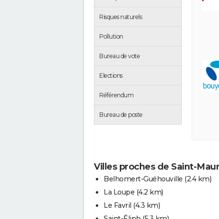
Risques naturels
Pollution
Bureau de vote
Elections
Référendum
Bureau de poste
Villes proches de Saint-Mau
Belhomert-Guéhouville
(2.4 km)
La Loupe
(4.2 km)
Le Favril
(4.3 km)
Saint-Éliph
(5.3 km)