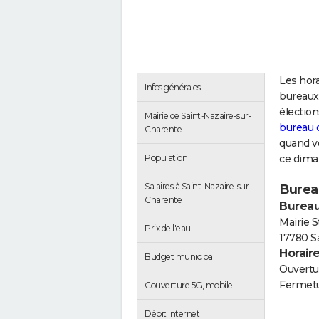
Les hora
Infos générales
bureaux 
électio
Mairie de Saint-Nazaire-sur-
bureau 
Charente
quand vo
Population
ce dima
Salaires à Saint-Nazaire-sur-
Burea
Charente
Bureau
Mairie S
Prix de l'eau
17780 S
Horair
Budget municipal
Ouvertur
Fermetu
Couverture 5G, mobile
Débit Internet