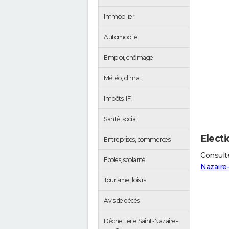
Immobilier
Automobile
Emploi, chômage
Météo, climat
Impôts, IFI
Santé, social
Electi
Entreprises, commerces
Consulte
Ecoles, scolarité
Nazaire
Tourisme, loisirs
Avis de décès
Déchetterie Saint-Nazaire-