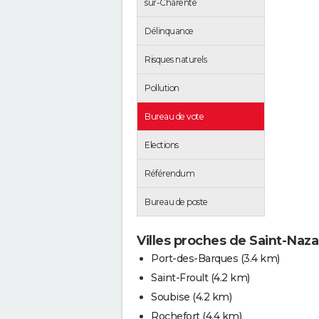
sur-Charente
Délinquance
Risques naturels
Pollution
Bureau de vote
Elections
Référendum
Bureau de poste
Villes proches de Saint-Naz
Port-des-Barques
(3.4 km)
Saint-Froult
(4.2 km)
Soubise
(4.2 km)
Rochefort
(4.4 km)