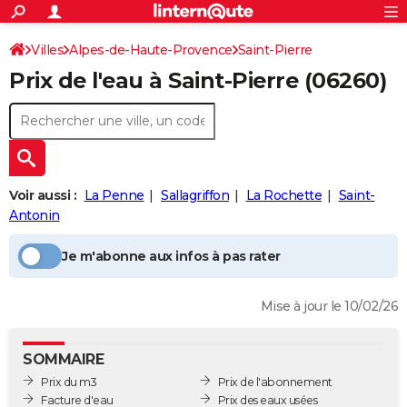
ACTUALITÉS
Connexion
S'inscrire
Villes
Alpes-de-Haute-Provence
Saint-Pierre
Rechercher
Société
Education
Villes
Politique
Faits Divers
Monde
+
SPORT
Prix de l'eau à
Saint-Pierre
(06260)
Prix de l'eau
Football
Cyclisme
Forum
Coupe du monde 2026
Tennis
Rugby
CULTURE
TNT
Cinéma
Musique
Programme TV
Streaming
Sorties cinéma
+
FINANCE
Impôts
Immobilier
Banque
Crédit
Retraite
Epargne
Risques naturels par ville
Assurance
AUTO
Voir aussi :
La Penne
Sallagriffon
La Rochette
Saint-
Réserver un essai
Berlines
Forum auto
Essais
Citadines
SUV
+
HIGH-TECH
Antonin
Meilleur smartphone
Ordinateurs
Guide high-tech
Mobiles
Internet
Jeux vidéo
+
BRICOLAGE
Je m'abonne aux infos à pas rater
Aménagement intérieur
Cuisine
Jardinage
+
Forum
Extérieur
Salle de bains
Rangement
WEEK-END
Mise à jour le 10/02/26
Escapades
Expositions
Week-end nature
Guides de France
Patrimoine
Musées
+
LIFESTYLE
Bien-être
Mode
+
Art de vivre
Loisirs
Modes de vie
SANTE
SOMMAIRE
Prix du m3
Prix de l'abonnement
Guide de la santé
Médicaments
+
Alimentation
Maladies
Sommeil
VOYAGE
Facture d'eau
Prix des eaux usées