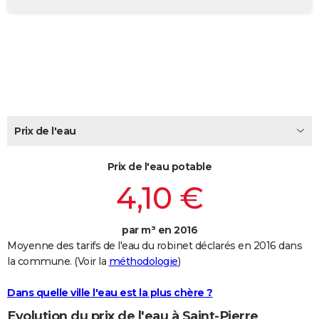
City break
Voyage de noces
Climat
Destinations
Voyage nature
Forum
+
PHOTO
GUIDES D'ACHAT
BONS PLANS
CARTE DE VOEUX
Carte Bonne année
Carte Pâques
Carte de Noël
Carte Saint-Valentin
Carte d'anniversaire
Prix de l'eau
DICTIONNAIRE
Biographies
Expressions
Dictionnaire
Citations
Proverbes
PROGRAMME TV
Prix de l'eau potable
4,10 €
COPAINS D'AVANT
Se connecter
Collèges
Universités
Service militaire
S'inscrire
Lycées
Primaires
Entreprises
Avis de recherche
AVIS DE DÉCÈS
par m³ en 2016
Moyenne des tarifs de l'eau du robinet déclarés en 2016 dans
FORUM
la commune. (Voir la
méthodologie
)
Lifestyle
Sport
Television
Cinema
Bricolage
Culture
Auto
Voyage
Dans quelle ville l'eau est la plus chère ?
Evolution du prix de l'eau à Saint-Pierre