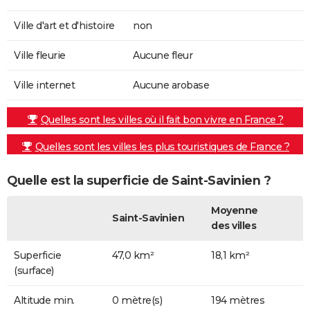
Ville d'art et d'histoire
non
Ville fleurie
Aucune fleur
Ville internet
Aucune arobase
Quelles sont les villes où il fait bon vivre en France ?
Quelles sont les villes les plus touristiques de France ?
Quelle est la superficie de Saint-Savinien ?
Moyenne
Saint-Savinien
des villes
Superficie
47,0 km²
18,1 km²
(surface)
Altitude min.
0 mètre(s)
194 mètres