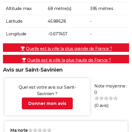
Altitude max.
68 mètre(s)
395 mètres
Latitude
45.88628
-
Longitude
-0.677457
-
Quelle est la ville la plus grande de France ?
Quelle est la ville la plus haute de France ?
Avis sur Saint-Savinien
Note moyenne :
Quel est votre avis sur Saint-
0
Savinien ?
Donner mon avis
(
0
avis)
Ma note