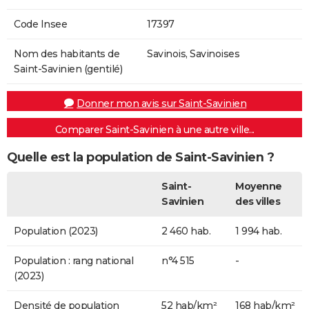
Code Insee
17397
Nom des habitants de
Savinois, Savinoises
Saint-Savinien (gentilé)
Donner mon avis sur Saint-Savinien
Comparer Saint-Savinien à une autre ville...
Quelle est la population de Saint-Savinien ?
Saint-
Moyenne
Savinien
des villes
Population (2023)
2 460 hab.
1 994 hab.
Population : rang national
n°4 515
-
(2023)
Densité de population
52 hab/km²
168 hab/km²