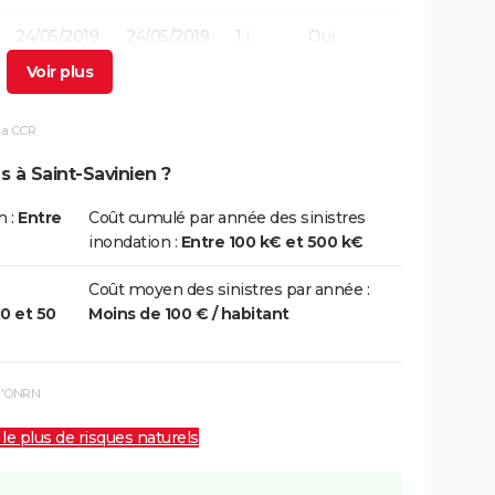
24/05/2019
24/05/2019
1 j
Oui
27/02/2010
01/03/2010
3 j
Oui
27/02/2010
01/03/2010
3 j
Oui
la CCR
s à Saint-Savinien ?
25/12/1999
29/12/1999
5 j
Non
n :
Entre
Coût cumulé par année des sinistres
inondation :
Entre 100 k€ et 500 k€
25/12/1999
29/12/1999
5 j
Non
Coût moyen des sinistres par année :
10 et 50
Moins de 100 € / habitant
30/12/1993
15/01/1994
17 j
Oui
08/12/1982
31/12/1982
24 j
Oui
 l'ONRN
 le plus de risques naturels