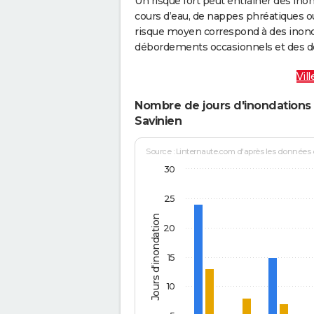
Un risque fort peut entraîner des in
cours d’eau, de nappes phréatiques 
risque moyen correspond à des inond
débordements occasionnels et des d
Vil
Nombre de jours d'inondations 
Savinien
Source : Linternaute.com d'après les données
30
25
Jours d'inondation
20
15
10