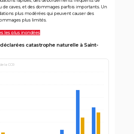
ondations rapides, des débordements fréquents de
ou de caves, et des dommages parfois importants. Un
ations plus modérées qui peuvent causer des
ommages plus limités.
les les plus inondées
déclarées catastrophe naturelle à Saint-
 de la CCR