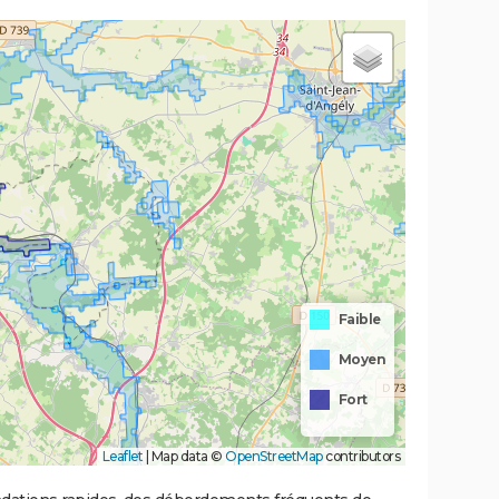
Faible
Moyen
Fort
Leaflet
|
Map data ©
OpenStreetMap
contributors