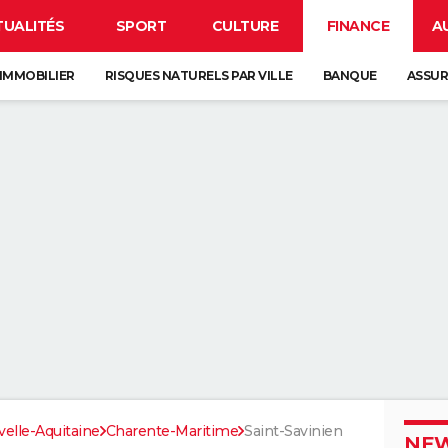
TUALITÉS
SPORT
CULTURE
FINANCE
A
IMMOBILIER
RISQUES NATURELS PAR VILLE
BANQUE
ASSU
elle-Aquitaine
Charente-Maritime
Saint-Savinien
NEW