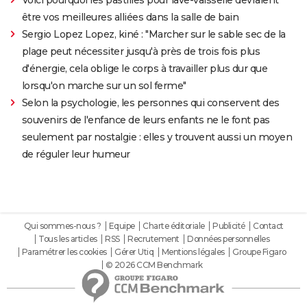
Voici pourquoi les pastilles pour lave-vaisselle devraient
être vos meilleures alliées dans la salle de bain
Sergio Lopez Lopez, kiné : "Marcher sur le sable sec de la
plage peut nécessiter jusqu'à près de trois fois plus
d'énergie, cela oblige le corps à travailler plus dur que
lorsqu'on marche sur un sol ferme"
Selon la psychologie, les personnes qui conservent des
souvenirs de l'enfance de leurs enfants ne le font pas
seulement par nostalgie : elles y trouvent aussi un moyen
de réguler leur humeur
Qui sommes-nous ?
Equipe
Charte éditoriale
Publicité
Contact
Tous les articles
RSS
Recrutement
Données personnelles
Paramétrer les cookies
Gérer Utiq
Mentions légales
Groupe Figaro
© 2026 CCM Benchmark