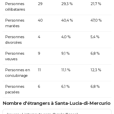
Personnes
29
29,3 %
21,7 %
célibataires
Personnes
40
40,4 %
47,0 %
mariées
Personnes
4
4,0 %
5,4 %
divorcées
Personnes
9
9,1 %
6,8 %
veuves
Personnes en
11
11,1 %
12,3 %
concubinage
Personnes
6
6,1 %
6,8 %
pacsées
Nombre d'étrangers à Santa-Lucia-di-Mercurio