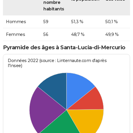
nombre
habitants
Hommes
59
51,3 %
50,1 %
Femmes
56
48,7 %
49,9 %
Pyramide des âges à Santa-Lucia-di-Mercurio
Données 2022 (source : Linternaute.com d'après
l'Insee)