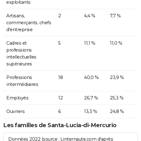
exploitants
Artisans,
2
4,4 %
7,7 %
commerçants, chefs
d'entreprise
Cadres et
5
11,1 %
11,0 %
professions
intellectuelles
supérieures
Professions
18
40,0 %
23,9 %
intermédiaires
Employés
12
26,7 %
25,3 %
Ouvriers
6
13,3 %
24,8 %
Les familles de Santa-Lucia-di-Mercurio
Données 2022 (source : Linternaute.com d'après