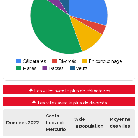
Célibataires
Divorcés
En concubinage
Mariés
Pacsés
Veufs
Les villes avec le plus de célibataires
Les villes avec le plus de divorcés
Santa-
% de
Moyenne
Données 2022
Lucia-di-
la population
des villes
Mercurio