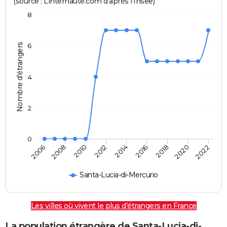
(source : Linternaute.com d'après l'Insee)
8
Nombre d'étrangers
6
4
2
0
2014
2016
2018
2020
2022
2006
2008
2010
2012
Santa-Lucia-di-Mercurio
Les villes où vivent le plus d'étrangers en France
La population étrangère de Santa-Lucia-di-