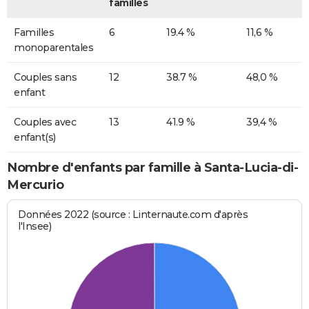
familles
Familles
6
19.4 %
11,6 %
monoparentales
Couples sans
12
38.7 %
48,0 %
enfant
Couples avec
13
41.9 %
39,4 %
enfant(s)
Nombre d'enfants par famille à Santa-Lucia-di-
Mercurio
Données 2022 (source : Linternaute.com d'après
l'Insee)