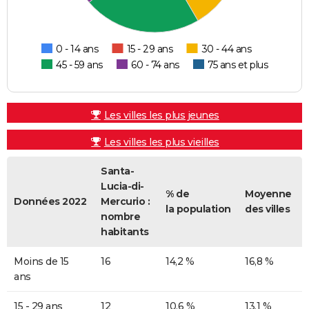
0 - 14 ans
15 - 29 ans
30 - 44 ans
45 - 59 ans
60 - 74 ans
75 ans et plus
Les villes les plus jeunes
Les villes les plus vieilles
Santa-
Lucia-di-
% de
Moyenne
Données 2022
Mercurio :
la population
des villes
nombre
habitants
Moins de 15
16
14,2 %
16,8 %
ans
15 - 29 ans
12
10,6 %
13,1 %