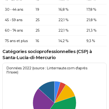
30 - 44 ans
19
16,8 %
17,8 %
45 - 59 ans
25
22,1 %
21,8 %
60 - 74 ans
25
22,1 %
21,3 %
75 ans et plus
16
14,2 %
9,3 %
Catégories socioprofessionnelles (CSP) à
Santa-Lucia-di-Mercurio
Données 2022 (source : Linternaute.com d'après
l'Insee)