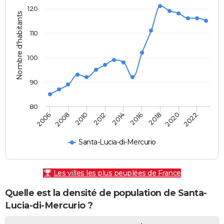
120
Nombre d'habitants
110
100
90
80
2010
2018
2008
2016
2006
2014
2022
2012
2020
Santa-Lucia-di-Mercurio
Les villes les plus peuplées de France
Quelle est la densité de population de Santa-
Lucia-di-Mercurio ?