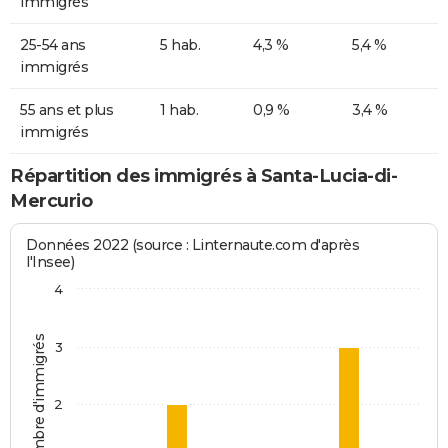
immigrés
25-54 ans
5 hab.
4,3 %
5,4 %
immigrés
55 ans et plus
1 hab.
0,9 %
3,4 %
immigrés
Répartition des immigrés à Santa-Lucia-di-
Mercurio
Données 2022 (source : Linternaute.com d'après
l'Insee)
4
Nombre d'immigrés
3
2