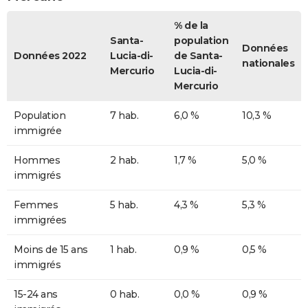
% de la
Santa-
population
Données
Données 2022
Lucia-di-
de Santa-
nationales
Mercurio
Lucia-di-
Mercurio
Population
7 hab.
6,0 %
10,3 %
immigrée
Hommes
2 hab.
1,7 %
5,0 %
immigrés
Femmes
5 hab.
4,3 %
5,3 %
immigrées
Moins de 15 ans
1 hab.
0,9 %
0,5 %
immigrés
15-24 ans
0 hab.
0,0 %
0,9 %