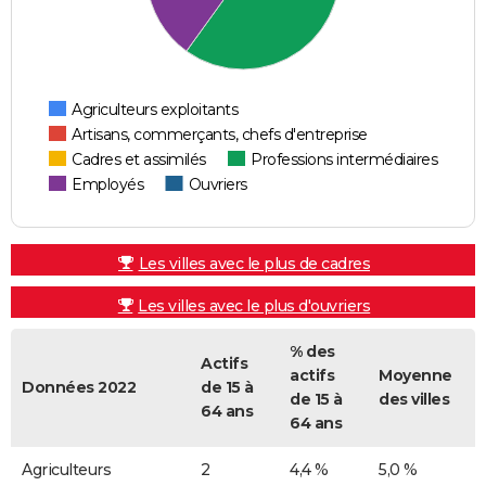
Agriculteurs exploitants
Artisans, commerçants, chefs d'entreprise
Cadres et assimilés
Professions intermédiaires
Employés
Ouvriers
Les villes avec le plus de cadres
Les villes avec le plus d'ouvriers
% des
Actifs
actifs
Moyenne
Données 2022
de 15 à
de 15 à
des villes
64 ans
64 ans
Agriculteurs
2
4,4 %
5,0 %