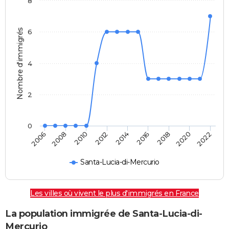
8
Nombre d'immigrés
6
4
2
0
2014
2016
2018
2020
2022
2006
2008
2010
2012
Santa-Lucia-di-Mercurio
Les villes où vivent le plus d'immigrés en France
La population immigrée de Santa-Lucia-di-
Mercurio