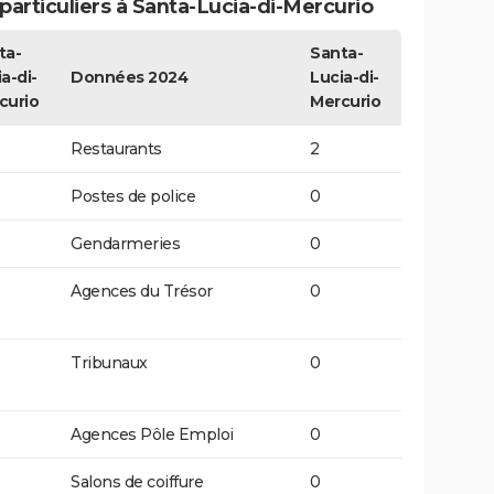
articuliers à Santa-Lucia-di-Mercurio
ta-
Santa-
a-di-
Données 2024
Lucia-di-
curio
Mercurio
Restaurants
2
Postes de police
0
Gendarmeries
0
Agences du Trésor
0
Tribunaux
0
Agences Pôle Emploi
0
Salons de coiffure
0