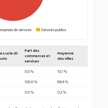
reprises de services
Services publics
Part des
a-Lucia-di-
Moyenne
commerces et
urio
des villes
services
0,0 %
10,1 %
100,0 %
89,9 %
0,0 %
0,2 %