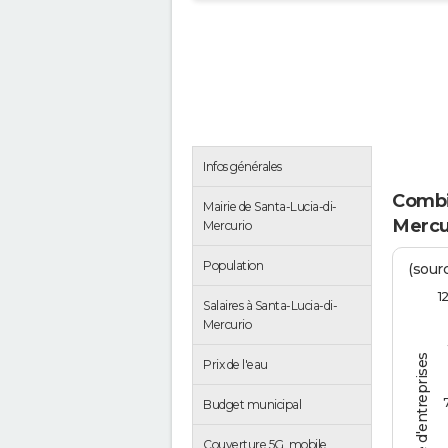
Infos générales
Combie
Mairie de Santa-Lucia-di-
Mercu
Mercurio
Population
(sourc
1
Salaires à Santa-Lucia-di-
Mercurio
Nombre d'entreprises
Prix de l'eau
Budget municipal
Couverture 5G, mobile