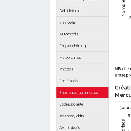
Débit Internet
2
Immobilier
Automobile
Emploi, chômage
Météo, climat
NB :
Le 
Impôts, IFI
entrepr
Santé, social
Créati
Entreprises, commerces
Mercu
Ecoles, scolarité
(sourc
5
Tourisme, loisirs
Avis de décès