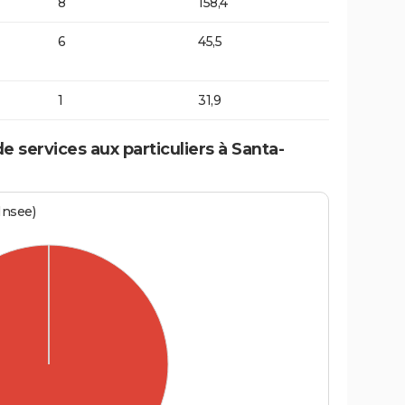
8
158,4
6
45,5
1
31,9
 services aux particuliers à Santa-
Insee)