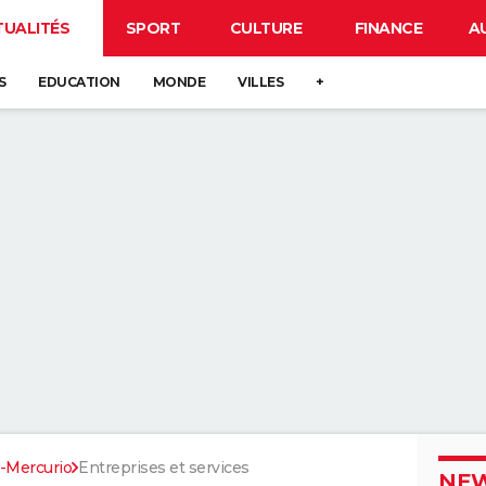
TUALITÉS
SPORT
CULTURE
FINANCE
A
S
EDUCATION
MONDE
VILLES
+
i-Mercurio
Entreprises et services
NEW