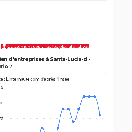
Classement des villes les plus attractives
n d'entreprises à Santa-Lucia-di-
rio ?
e : Linternaute.com d'après l'Insee)
2,5
10
7,5