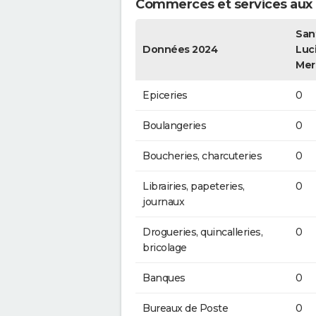
Commerces et services aux p
San
Données 2024
Luci
Mer
Epiceries
0
Boulangeries
0
Boucheries, charcuteries
0
Librairies, papeteries,
0
journaux
Drogueries, quincalleries,
0
bricolage
Banques
0
Bureaux de Poste
0