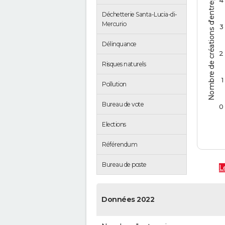
Nombre de créations d'entreprises
4
Déchetterie Santa-Lucia-di-
Mercurio
3
Délinquance
2
Risques naturels
1
Pollution
Bureau de vote
0
Elections
Référendum
Bureau de poste
L
Données 2022