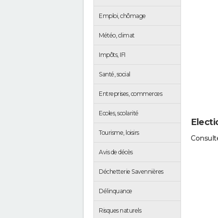
Emploi, chômage
Météo, climat
Impôts, IFI
Santé, social
Entreprises, commerces
Ecoles, scolarité
Electi
Tourisme, loisirs
Consulte
Avis de décès
Déchetterie Savennières
Délinquance
Risques naturels