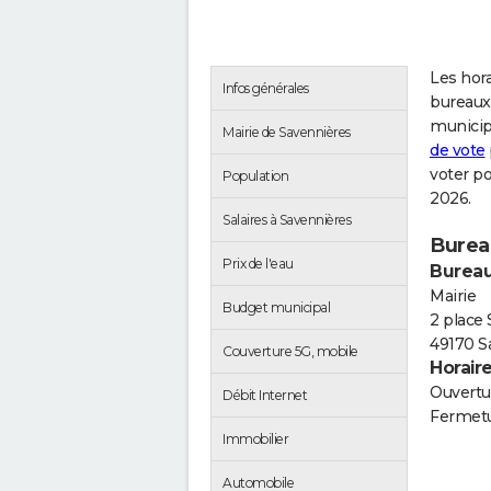
Les hora
Infos générales
bureaux 
municip
Mairie de Savennières
de vote
voter p
Population
2026.
Salaires à Savennières
Burea
Prix de l'eau
Bureau
Mairie
Budget municipal
2 place
49170 S
Couverture 5G, mobile
Horair
Ouvertur
Débit Internet
Fermetu
Immobilier
Automobile