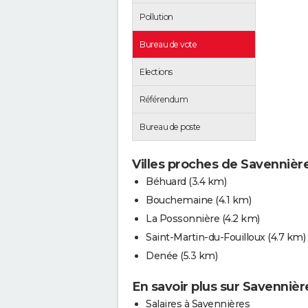
Pollution
Bureau de vote
Elections
Référendum
Bureau de poste
Villes proches de Savennièr
Béhuard
(3.4 km)
Bouchemaine
(4.1 km)
La Possonnière
(4.2 km)
Saint-Martin-du-Fouilloux
(4.7 km)
Denée
(5.3 km)
En savoir plus sur Savennièr
Salaires à Savennières