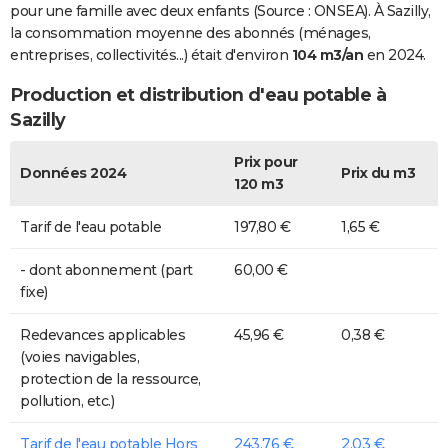
pour une famille avec deux enfants (Source : ONSEA). À Sazilly,
la consommation moyenne des abonnés (ménages,
entreprises, collectivités...) était d'environ
104 m3/an
en 2024.
Production et distribution d'eau potable à
Sazilly
Prix pour
Données 2024
Prix du m3
120 m3
Tarif de l'eau potable
197,80 €
1,65 €
- dont abonnement (part
60,00 €
fixe)
Redevances applicables
45,96 €
0,38 €
(voies navigables,
protection de la ressource,
pollution, etc.)
Tarif de l'eau potable Hors
243,76 €
2,03 €