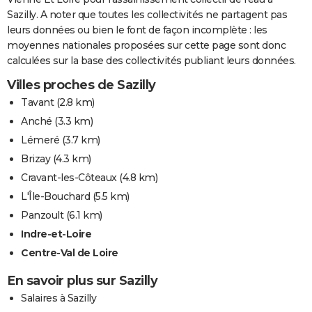
Sazilly. A noter que toutes les collectivités ne partagent pas
leurs données ou bien le font de façon incomplète : les
moyennes nationales proposées sur cette page sont donc
calculées sur la base des collectivités publiant leurs données.
Villes proches de Sazilly
Tavant
(2.8 km)
Anché
(3.3 km)
Lémeré
(3.7 km)
Brizay
(4.3 km)
Cravant-les-Côteaux
(4.8 km)
L'Île-Bouchard
(5.5 km)
Panzoult
(6.1 km)
Indre-et-Loire
Centre-Val de Loire
En savoir plus sur Sazilly
Salaires à Sazilly