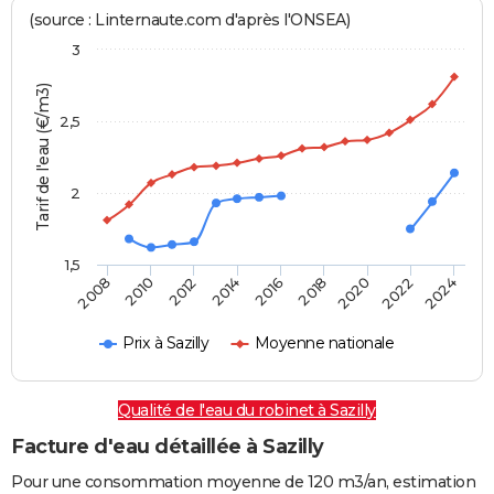
(source : Linternaute.com d'après l'ONSEA)
3
Tarif de l'eau (€/m3)
2,5
2
1,5
2016
2014
2024
2012
2022
2010
2020
2008
2018
Prix à Sazilly
Moyenne nationale
Qualité de l'eau du robinet à Sazilly
Facture d'eau détaillée à Sazilly
Pour une consommation moyenne de 120 m3/an, estimation