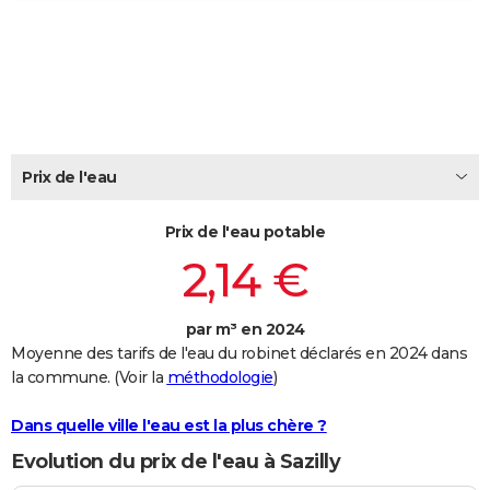
City break
Voyage de noces
Climat
Destinations
Voyage nature
Forum
+
PHOTO
GUIDES D'ACHAT
BONS PLANS
CARTE DE VOEUX
Prix de l'eau
Carte Bonne année
Carte Pâques
Carte de Noël
Carte Saint-Valentin
Carte d'anniversaire
DICTIONNAIRE
Prix de l'eau potable
Biographies
Expressions
Dictionnaire
Citations
Proverbes
PROGRAMME TV
2,14 €
COPAINS D'AVANT
par m³ en 2024
Se connecter
Collèges
Universités
Service militaire
S'inscrire
Lycées
Primaires
Entreprises
Avis de recherche
AVIS DE DÉCÈS
Moyenne des tarifs de l'eau du robinet déclarés en 2024 dans
la commune. (Voir la
méthodologie
)
FORUM
Lifestyle
Sport
Television
Cinema
Bricolage
Culture
Auto
Voyage
Dans quelle ville l'eau est la plus chère ?
Evolution du prix de l'eau à Sazilly