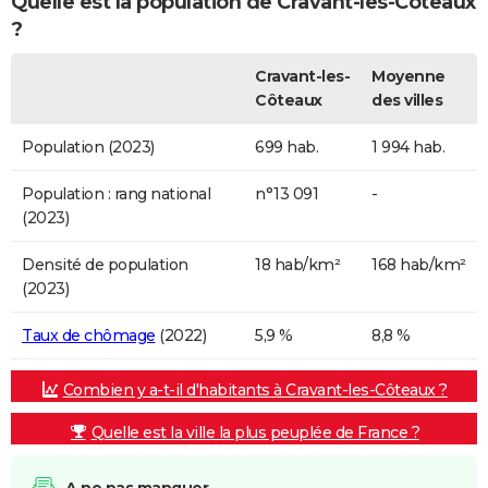
Quelle est la population de Cravant-les-Côteaux
?
Cravant-les-
Moyenne
Côteaux
des villes
Population (2023)
699 hab.
1 994 hab.
Population : rang national
n°13 091
-
(2023)
Densité de population
18 hab/km²
168 hab/km²
(2023)
Taux de chômage
(2022)
5,9 %
8,8 %
Combien y a-t-il d'habitants à Cravant-les-Côteaux ?
Quelle est la ville la plus peuplée de France ?
A ne pas manquer