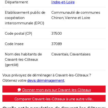
Département
Indre-et-Loire
Etablissement public de
Communauté de communes
coopération
Chinon, Vienne et Loire
intercommunale (EPCI)
Code postal (CP)
37500
Code Insee
37089
Nom des habitants de
Cravantais, Cravantaises
Cravant-les-Côteaux
(gentilé)
Vous prévoyez de déménager à Cravant-les-Côteaux ?
Obtenez votre
devis déménagement
.
Donner mon avis sur Cravant-les-Côteaux
Comparer Cravant-les-Côteaux à une autre ville...