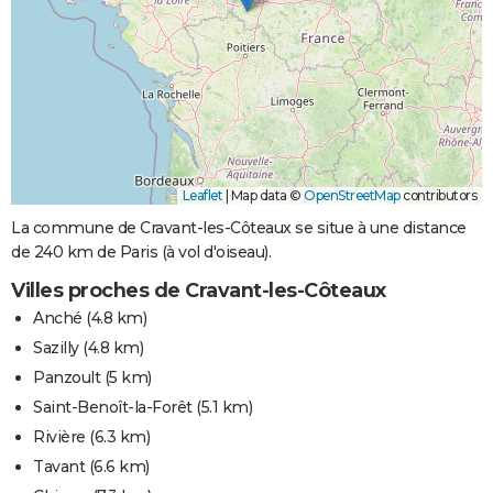
Leaflet
|
Map data ©
OpenStreetMap
contributors
La commune de Cravant-les-Côteaux se situe à une distance
de 240 km de Paris (à vol d'oiseau).
Villes proches de Cravant-les-Côteaux
Anché
(4.8 km)
Sazilly
(4.8 km)
Panzoult
(5 km)
Saint-Benoît-la-Forêt
(5.1 km)
Rivière
(6.3 km)
Tavant
(6.6 km)