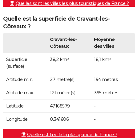
Quelles sont les villes les plus touristiques de France ?
Quelle est la superficie de Cravant-les-
Côteaux ?
Cravant-les-
Moyenne
Côteaux
des villes
Superficie
38,2 km²
18,1 km²
(surface)
Altitude min.
27 mètre(s)
194 mètres
Altitude max.
121 mètre(s)
395 mètres
Latitude
47.168579
-
Longitude
0.341606
-
Quelle est la ville la plus grande de France ?