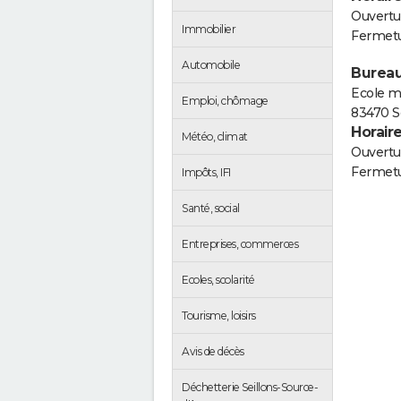
Ouvertur
Immobilier
Fermetu
Automobile
Bureau
Ecole m
Emploi, chômage
83470 S
Horair
Météo, climat
Ouvertur
Fermetu
Impôts, IFI
Santé, social
Entreprises, commerces
Ecoles, scolarité
Tourisme, loisirs
Avis de décès
Déchetterie Seillons-Source-