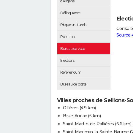
d'Argens
Délinquance
Electi
Risques naturels
Consulte
Source-
Pollution
Bureau de vote
Elections
Référendum
Bureau de poste
Villes proches de Seillons-
Ollières
(4.9 km)
Brue-Auriac
(5 km)
Saint-Martin-de-Pallières
(6.6 km)
Saint-Maximin-la-Sainte-Baume
(