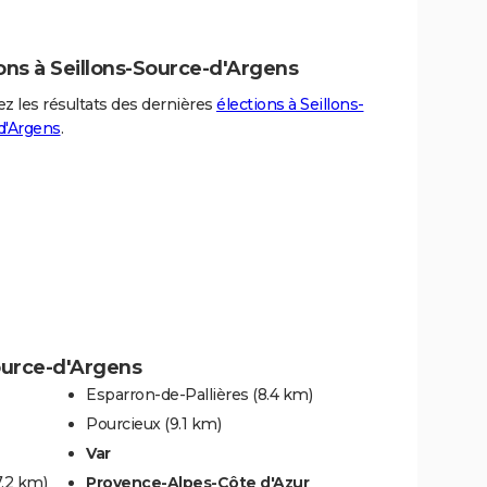
ons à Seillons-Source-d'Argens
z les résultats des dernières
élections à Seillons-
d'Argens
.
Source-d'Argens
Esparron-de-Pallières
(8.4 km)
Pourcieux
(9.1 km)
Var
7.2 km)
Provence-Alpes-Côte d'Azur