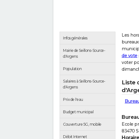
Les hora
Infos générales
bureaux 
municip
Mairie de Seillons-Source-
de vote
d'Argens
voter po
Population
dimanch
Salaires à Seillons-Source-
Liste 
d'Argens
d'Arg
Prix de l'eau
Bureau
Budget municipal
Bureau
Ecole pr
Couverture 5G, mobile
83470 S
Débit Internet
Horair