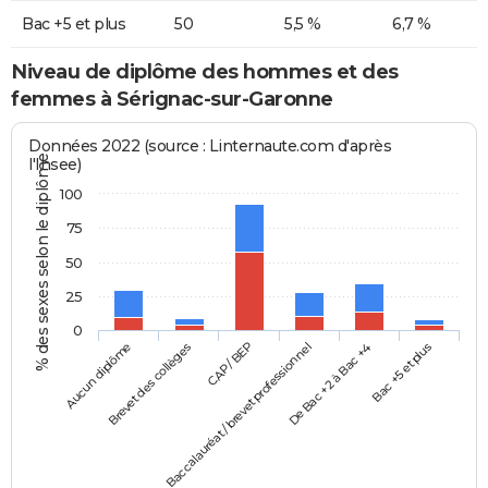
Bac +5 et plus
50
5,5 %
6,7 %
Niveau de diplôme des hommes et des
femmes à Sérignac-sur-Garonne
Données 2022 (source : Linternaute.com d'après
% des sexes selon le diplôme
l'Insee)
100
75
50
25
0
Aucun diplôme
Baccalauréat / brevet professionnel
CAP / BEP
Bac +5 et plus
Brevet des collèges
De Bac +2 à Bac +4