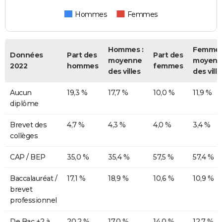
Hommes
Femmes
Hommes :
Femmes
Données
Part des
Part des
moyenne
moyenn
2022
hommes
femmes
des villes
des ville
Aucun
19,3 %
17,7 %
10,0 %
11,9 %
diplôme
Brevet des
4,7 %
4,3 %
4,0 %
3,4 %
collèges
CAP / BEP
35,0 %
35,4 %
57,5 %
57,4 %
Baccalauréat /
17,1 %
18,9 %
10,6 %
10,9 %
brevet
professionnel
De Bac +2 à
20,2 %
17,0 %
14,0 %
12,7 %