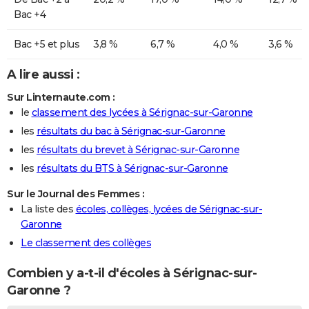
Bac +4
Bac +5 et plus
3,8 %
6,7 %
4,0 %
3,6 %
A lire aussi :
Sur Linternaute.com :
le
classement des lycées à Sérignac-sur-Garonne
les
résultats du bac à Sérignac-sur-Garonne
les
résultats du brevet à Sérignac-sur-Garonne
les
résultats du BTS à Sérignac-sur-Garonne
Sur le Journal des Femmes :
La liste des
écoles, collèges, lycées de Sérignac-sur-
Garonne
Le classement des collèges
Combien y a-t-il d'écoles à Sérignac-sur-
Garonne ?