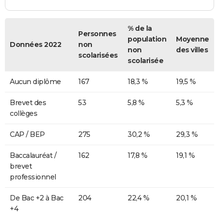
% de la
Personnes
population
Moyenne
Données 2022
non
non
des villes
scolarisées
scolarisée
Aucun diplôme
167
18,3 %
19,5 %
Brevet des
53
5,8 %
5,3 %
collèges
CAP / BEP
275
30,2 %
29,3 %
Baccalauréat /
162
17,8 %
19,1 %
brevet
professionnel
De Bac +2 à Bac
204
22,4 %
20,1 %
+4