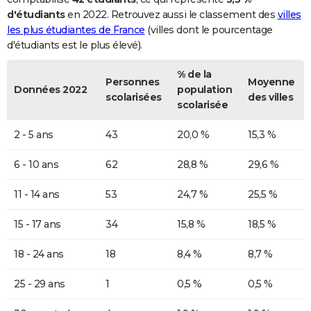
d'étudiants
en 2022. Retrouvez aussi le classement des
villes
les plus étudiantes de France
(villes dont le pourcentage
d'étudiants est le plus élevé).
% de la
Personnes
Moyenne
Données 2022
population
scolarisées
des villes
scolarisée
2 - 5 ans
43
20,0 %
15,3 %
6 - 10 ans
62
28,8 %
29,6 %
11 - 14 ans
53
24,7 %
25,5 %
15 - 17 ans
34
15,8 %
18,5 %
18 - 24 ans
18
8,4 %
8,7 %
25 - 29 ans
1
0,5 %
0,5 %