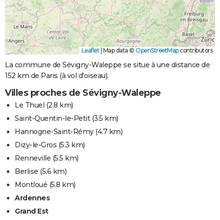
Leaflet
|
Map data ©
OpenStreetMap
contributors
La commune de Sévigny-Waleppe se situe à une distance de
152 km de Paris (à vol d'oiseau).
Villes proches de Sévigny-Waleppe
Le Thuel
(2.8 km)
Saint-Quentin-le-Petit
(3.5 km)
Hannogne-Saint-Rémy
(4.7 km)
Dizy-le-Gros
(5.3 km)
Renneville
(5.5 km)
Berlise
(5.6 km)
Montloué
(5.8 km)
Ardennes
Grand Est