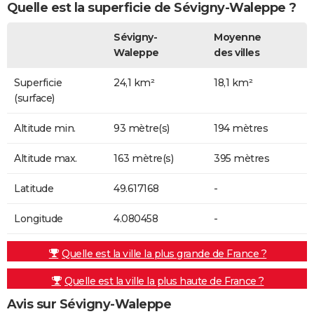
Quelle est la superficie de Sévigny-Waleppe ?
Sévigny-
Moyenne
Waleppe
des villes
Superficie
24,1 km²
18,1 km²
(surface)
Altitude min.
93 mètre(s)
194 mètres
Altitude max.
163 mètre(s)
395 mètres
Latitude
49.617168
-
Longitude
4.080458
-
Quelle est la ville la plus grande de France ?
Quelle est la ville la plus haute de France ?
Avis sur Sévigny-Waleppe