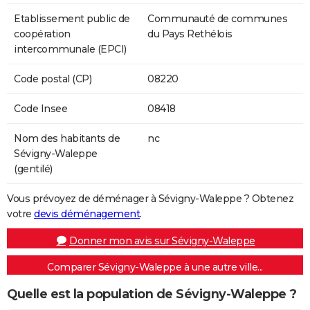
Etablissement public de
Communauté de communes
coopération
du Pays Rethélois
intercommunale (EPCI)
Code postal (CP)
08220
Code Insee
08418
Nom des habitants de
nc
Sévigny-Waleppe
(gentilé)
Vous prévoyez de déménager à Sévigny-Waleppe ? Obtenez
votre
devis déménagement
.
Donner mon avis sur Sévigny-Waleppe
Comparer Sévigny-Waleppe à une autre ville...
Quelle est la population de Sévigny-Waleppe ?