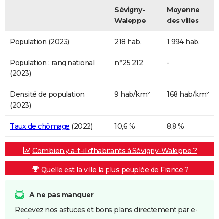
Sévigny-
Moyenne
Waleppe
des villes
Population (2023)
218 hab.
1 994 hab.
Population : rang national
n°25 212
-
(2023)
Densité de population
9 hab/km²
168 hab/km²
(2023)
Taux de chômage
(2022)
10,6 %
8,8 %
Combien y a-t-il d'habitants à Sévigny-Waleppe ?
Quelle est la ville la plus peuplée de France ?
A ne pas manquer
Recevez nos astuces et bons plans directement par e-