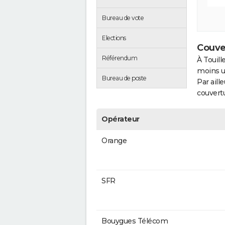
Bureau de vote
Elections
Couver
Référendum
À Touill
moins u
Bureau de poste
Par aill
couvertu
Opérateur
Orange
SFR
Bouygues Télécom