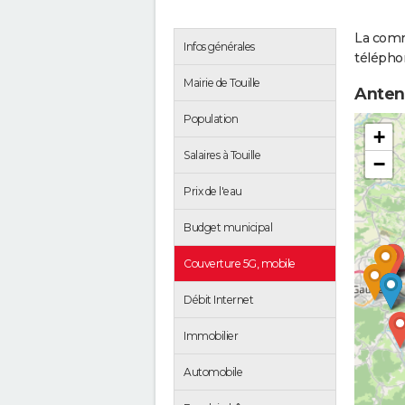
La comm
Infos générales
téléphon
Mairie de Touille
Anten
Population
+
Salaires à Touille
−
Prix de l'eau
Budget municipal
Couverture 5G, mobile
Débit Internet
Immobilier
Automobile