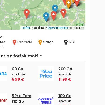
Leaflet
|
Map data ©
OpenStreetMap
contributors
de
ues
Free Mobile
Orange
SFR
om
ez de forfait mobile
60 Go
200 Go
à partir de
à partir de
6.99 €
11.99 €
Série Free
100 Go
à partir de
110 Go