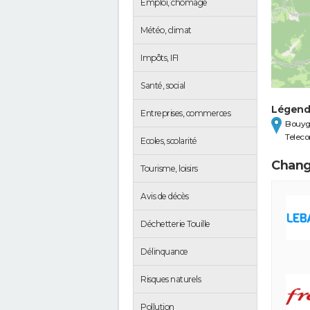
Emploi, chômage
Météo, climat
Impôts, IFI
Santé, social
Légen
Entreprises, commerces
Bouyg
Telec
Ecoles, scolarité
Chang
Tourisme, loisirs
Avis de décès
Déchetterie Touille
Délinquance
Risques naturels
Pollution