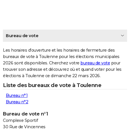
City break
Voyage de noces
Climat
Destinations
Voyage nature
Forum
+
PHOTO
GUIDES D'ACHAT
BONS PLANS
Bureau de vote
CARTE DE VOEUX
Les horaires d'ouverture et les horaires de fermeture des
Carte Bonne année
Carte Pâques
Carte de Noël
Carte Saint-Valentin
Carte d'anniversaire
DICTIONNAIRE
bureaux de vote à Toulenne pour les élections municipales
2026 sont disponibles. Cherchez votre
bureau de vote
pour
Biographies
Expressions
Dictionnaire
Citations
Proverbes
PROGRAMME TV
trouver son adresse et découvrez où et quand voter pour les
élections à Toulenne ce dimanche 22 mars 2026.
COPAINS D'AVANT
Liste des bureaux de vote à Toulenne
Se connecter
Collèges
Universités
Service militaire
S'inscrire
Lycées
Primaires
Entreprises
Avis de recherche
AVIS DE DÉCÈS
Bureau n°1
FORUM
Bureau n°2
Lifestyle
Sport
Television
Cinema
Bricolage
Culture
Auto
Voyage
Bureau de vote n°1
Complexe Sportif
30 Rue de Vincennes