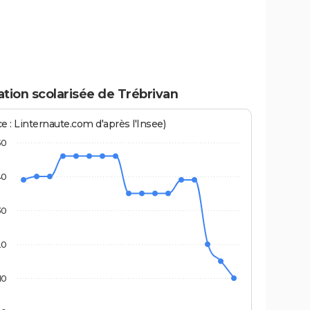
tion scolarisée de Trébrivan
e : Linternaute.com d'après l'Insee)
50
40
30
20
10