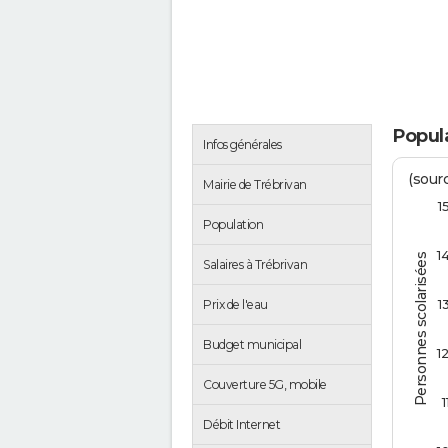
Popula
Infos générales
(sourc
Mairie de Trébrivan
1
Population
1
Personnes scolarisées
Salaires à Trébrivan
1
Prix de l'eau
Budget municipal
1
Couverture 5G, mobile
1
Débit Internet