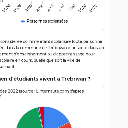
00
2006
2008
2010
2012
2014
2016
2018
2020
2022
Personnes scolarisées
 considérée comme étant scolarisée toute personne
iée dans la commune de Trébrivan et inscrite dans un
sement d'enseignement ou d'apprentissage pour
scolaire en cours, quelle que soit la ville de
ssement.
n d'étudiants vivent à Trébrivan ?
es 2022 (source : Linternaute.com d'après
e)