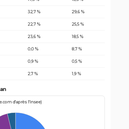
32,7 %
29,6 %
22,7 %
25,5 %
23,6 %
18,5 %
0,0 %
8,7 %
0,9 %
0,5 %
2,7 %
1,9 %
van
.com d'après l'Insee)