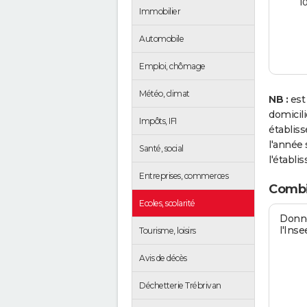
1
Immobilier
Automobile
Emploi, chômage
Météo, climat
NB :
est
domicil
Impôts, IFI
établis
l'année 
Santé, social
l'établi
Entreprises, commerces
Combie
Ecoles, scolarité
Donné
l'Inse
Tourisme, loisirs
Avis de décès
Déchetterie Trébrivan