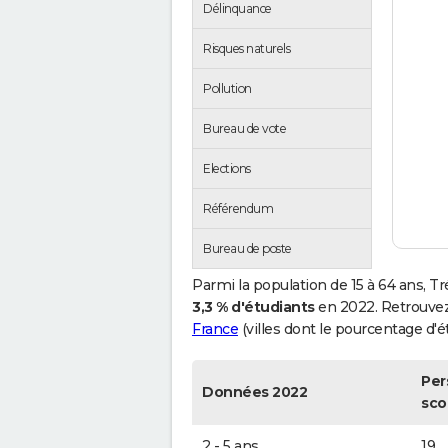
Délinquance
Risques naturels
Pollution
Bureau de vote
Elections
Référendum
Bureau de poste
Parmi la population de 15 à 64 ans, T
3,3 % d'étudiants
en 2022. Retrouvez
France
(villes dont le pourcentage d'ét
Per
Données 2022
sco
2 - 5 ans
19