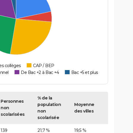
es collèges
CAP / BEP
onnel
De Bac +2 à Bac +4
Bac +5 et plus
% de la
Personnes
population
Moyenne
non
non
des villes
scolarisées
scolarisée
139
21,7 %
19,5 %