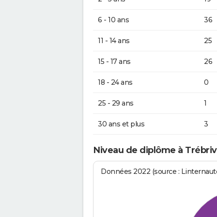
6 - 10 ans
36
11 - 14 ans
25
15 - 17 ans
26
18 - 24 ans
0
25 - 29 ans
1
30 ans et plus
3
Niveau de diplôme à Trébri
Données 2022 (source : Linternaute