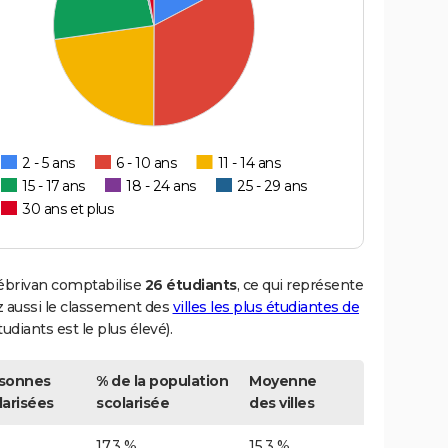
2 - 5 ans
6 - 10 ans
11 - 14 ans
15 - 17 ans
18 - 24 ans
25 - 29 ans
30 ans et plus
rébrivan comptabilise
26 étudiants
, ce qui représente
 aussi le classement des
villes les plus étudiantes de
udiants est le plus élevé).
sonnes
% de la population
Moyenne
larisées
scolarisée
des villes
17,3 %
15,3 %