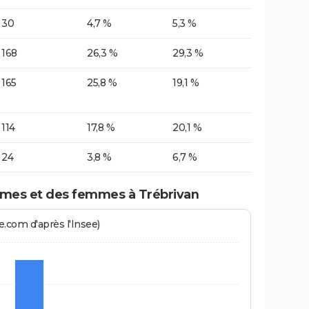
30
4,7 %
5,3 %
168
26,3 %
29,3 %
165
25,8 %
19,1 %
114
17,8 %
20,1 %
24
3,8 %
6,7 %
mes et des femmes à Trébrivan
.com d'après l'Insee)