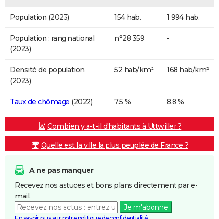
Population (2023)
154 hab.
1 994 hab.
Population : rang national
n°28 359
-
(2023)
Densité de population
52 hab/km²
168 hab/km²
(2023)
Taux de chômage
(2022)
7,5 %
8,8 %
Combien y a-t-il d'habitants à Uttwiller ?
Quelle est la ville la plus peuplée de France ?
A ne pas manquer
Recevez nos astuces et bons plans directement par e-
mail.
Je m'abonne
En savoir plus sur notre politique de confidentialité