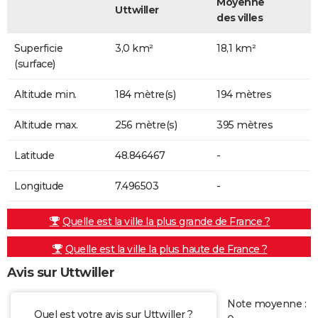
Moyenne
Uttwiller
des villes
Superficie
3,0 km²
18,1 km²
(surface)
Altitude min.
184 mètre(s)
194 mètres
Altitude max.
256 mètre(s)
395 mètres
Latitude
48.846467
-
Longitude
7.496503
-
Quelle est la ville la plus grande de France ?
Quelle est la ville la plus haute de France ?
Avis sur Uttwiller
Note moyenne :
Quel est votre avis sur Uttwiller ?