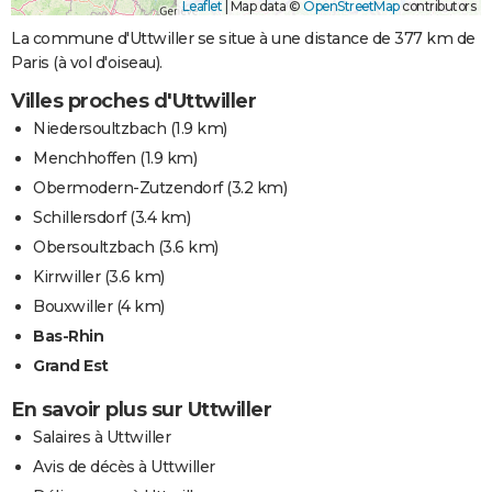
Leaflet
|
Map data ©
OpenStreetMap
contributors
La commune d'Uttwiller se situe à une distance de 377 km de
Paris (à vol d'oiseau).
Villes proches d'Uttwiller
Niedersoultzbach
(1.9 km)
Menchhoffen
(1.9 km)
Obermodern-Zutzendorf
(3.2 km)
Schillersdorf
(3.4 km)
Obersoultzbach
(3.6 km)
Kirrwiller
(3.6 km)
Bouxwiller
(4 km)
Bas-Rhin
Grand Est
En savoir plus sur Uttwiller
Salaires à Uttwiller
Avis de décès à Uttwiller