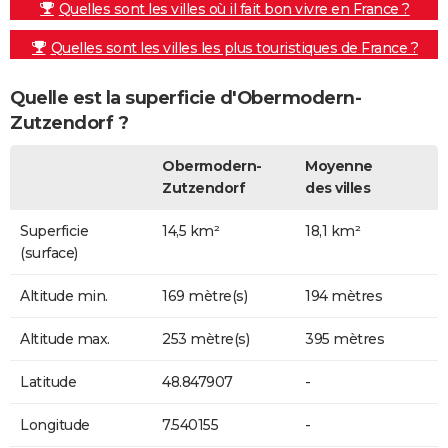
Quelles sont les villes où il fait bon vivre en France ?
Quelles sont les villes les plus touristiques de France ?
Quelle est la superficie d'Obermodern-
Zutzendorf ?
Obermodern-
Moyenne
Zutzendorf
des villes
Superficie
14,5 km²
18,1 km²
(surface)
Altitude min.
169 mètre(s)
194 mètres
Altitude max.
253 mètre(s)
395 mètres
Latitude
48.847907
-
Longitude
7.540155
-