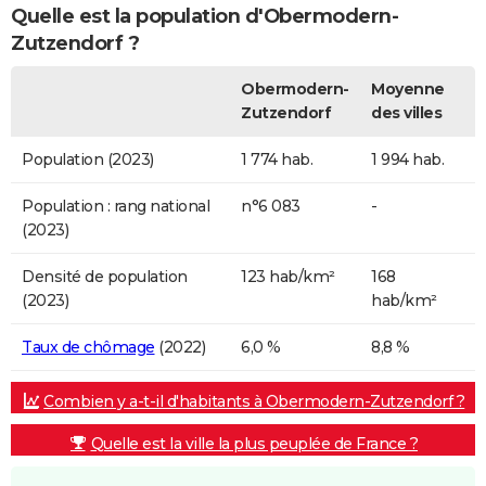
Quelle est la population d'Obermodern-
Zutzendorf ?
Obermodern-
Moyenne
Zutzendorf
des villes
Population (2023)
1 774 hab.
1 994 hab.
Population : rang national
n°6 083
-
(2023)
Densité de population
123 hab/km²
168
(2023)
hab/km²
Taux de chômage
(2022)
6,0 %
8,8 %
Combien y a-t-il d'habitants à Obermodern-Zutzendorf ?
Quelle est la ville la plus peuplée de France ?