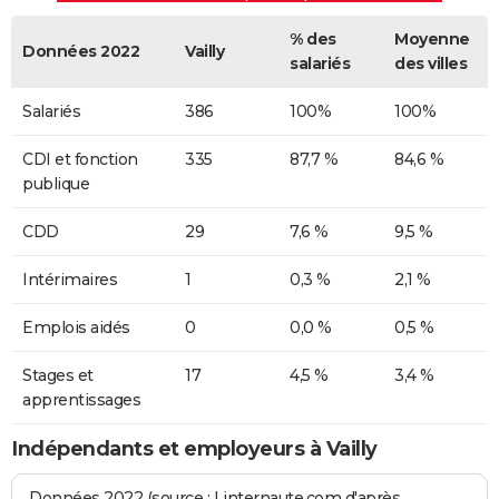
% des
Moyenne
Données 2022
Vailly
salariés
des villes
Salariés
386
100%
100%
CDI et fonction
335
87,7 %
84,6 %
publique
CDD
29
7,6 %
9,5 %
Intérimaires
1
0,3 %
2,1 %
Emplois aidés
0
0,0 %
0,5 %
Stages et
17
4,5 %
3,4 %
apprentissages
Indépendants et employeurs à Vailly
Données 2022 (source : Linternaute.com d'après