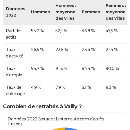
Hommes :
Femmes :
Données
Hommes
moyenne
Femmes
moyenne
2022
des villes
des villes
Part des
53,0 %
52,1 %
46,8 %
47,5 %
actifs
Taux
26,5 %
23,5 %
23,4 %
21,4 %
d'activité
Taux
94,7 %
91,6 %
94,4 %
90,0 %
d'emploi
Taux de
4,9 %
7,9 %
5,1 %
9,3 %
chômage
Combien de retraités à Vailly ?
Données 2022 (source : Linternaute.com d'après
l'Insee)