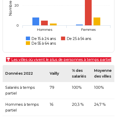
20
0
Hommes
Femmes
De 15 à 24 ans
De 25 à 54 ans
De 55 à 64 ans
Les villes où vivent le plus de personnes à temps partiel
% des
Moyenne
Données 2022
Vailly
salariés
des villes
Salariés à temps
79
100%
100%
partiel
Hommes à temps
16
20,3 %
24,7 %
partiel