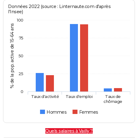
Données 2022 (source : Linternaute.com d'après
l'Insee)
100
% de la pop. active de 15-64 ans
75
50
25
0
Taux d'activité
Taux d'emploi
Taux de
chômage
Hommes
Femmes
Quels salaires à Vailly ?