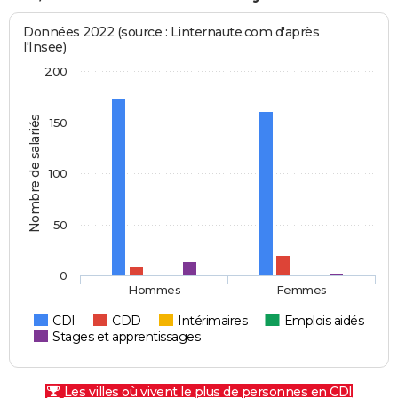
Données 2022 (source : Linternaute.com d'après
l'Insee)
200
Nombre de salariés
150
100
50
0
Hommes
Femmes
CDI
CDD
Intérimaires
Emplois aidés
Stages et apprentissages
Les villes où vivent le plus de personnes en CDI