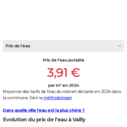
City break
Voyage de noces
Climat
Destinations
Voyage nature
Forum
+
PHOTO
GUIDES D'ACHAT
BONS PLANS
CARTE DE VOEUX
Prix de l'eau
Carte Bonne année
Carte Pâques
Carte de Noël
Carte Saint-Valentin
Carte d'anniversaire
DICTIONNAIRE
Prix de l'eau potable
Biographies
Expressions
Dictionnaire
Citations
Proverbes
PROGRAMME TV
3,91 €
COPAINS D'AVANT
par m³ en 2024
Se connecter
Collèges
Universités
Service militaire
S'inscrire
Lycées
Primaires
Entreprises
Avis de recherche
AVIS DE DÉCÈS
Moyenne des tarifs de l'eau du robinet déclarés en 2024 dans
la commune. (Voir la
méthodologie
)
FORUM
Lifestyle
Sport
Television
Cinema
Bricolage
Culture
Auto
Voyage
Dans quelle ville l'eau est la plus chère ?
Evolution du prix de l'eau à Vailly