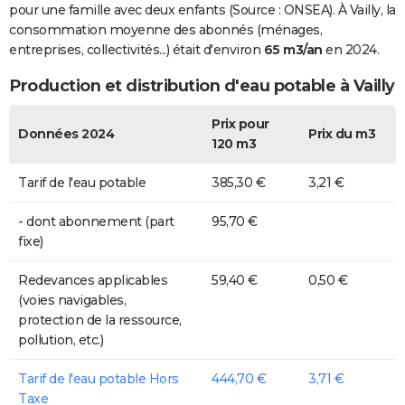
pour une famille avec deux enfants (Source : ONSEA). À Vailly, la
consommation moyenne des abonnés (ménages,
entreprises, collectivités...) était d'environ
65 m3/an
en 2024.
Production et distribution d'eau potable à Vailly
Prix pour
Données 2024
Prix du m3
120 m3
Tarif de l'eau potable
385,30 €
3,21 €
- dont abonnement (part
95,70 €
fixe)
Redevances applicables
59,40 €
0,50 €
(voies navigables,
protection de la ressource,
pollution, etc.)
Tarif de l'eau potable Hors
444,70 €
3,71 €
Taxe