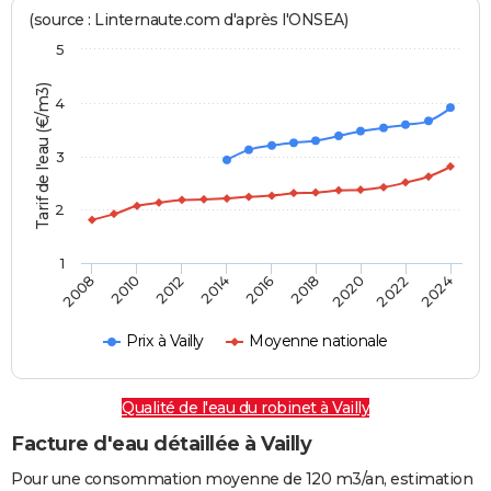
(source : Linternaute.com d'après l'ONSEA)
5
Tarif de l'eau (€/m3)
4
3
2
1
2024
2016
2008
2018
2010
2020
2012
2022
2014
Prix à Vailly
Moyenne nationale
Qualité de l'eau du robinet à Vailly
Facture d'eau détaillée à Vailly
Pour une consommation moyenne de 120 m3/an, estimation