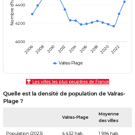
Nombre d'habitants
4400
4200
4000
2010
2008
2006
2022
2020
2018
2016
2014
2012
Valras-Plage
Les villes les plus peuplées de France
Quelle est la densité de population de Valras-
Plage ?
Moyenne
Valras-Plage
des villes
Population (2023)
4 432 hab.
1 994 hab.