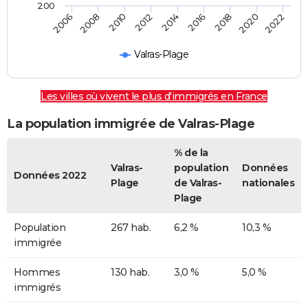
200
2014
2016
2018
2020
2022
2006
2008
2010
2012
Valras-Plage
Les villes où vivent le plus d'immigrés en France
La population immigrée de Valras-Plage
% de la
Valras-
population
Données
Données 2022
Plage
de Valras-
nationales
Plage
Population
267 hab.
6,2 %
10,3 %
immigrée
Hommes
130 hab.
3,0 %
5,0 %
immigrés