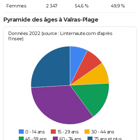
Femmes
2 347
54,6 %
49,9 %
Pyramide des âges à Valras-Plage
Données 2022 (source : Linternaute.com d'après
l'Insee)
0 - 14 ans
15 - 29 ans
30 - 44 ans
45 - 59 ans
60 - 74 ans
75 ans et plus