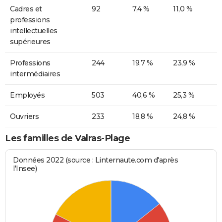
Cadres et
92
7,4 %
11,0 %
professions
intellectuelles
supérieures
Professions
244
19,7 %
23,9 %
intermédiaires
Employés
503
40,6 %
25,3 %
Ouvriers
233
18,8 %
24,8 %
Les familles de Valras-Plage
Données 2022 (source : Linternaute.com d'après
l'Insee)