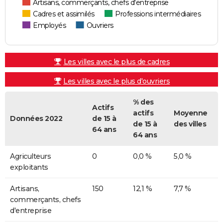
Artisans, commerçants, chefs d'entreprise
Cadres et assimilés
Professions intermédiaires
Employés
Ouvriers
Les villes avec le plus de cadres
Les villes avec le plus d'ouvriers
% des
Actifs
actifs
Moyenne
Données 2022
de 15 à
de 15 à
des villes
64 ans
64 ans
Agriculteurs
0
0,0 %
5,0 %
exploitants
Artisans,
150
12,1 %
7,7 %
commerçants, chefs
d'entreprise