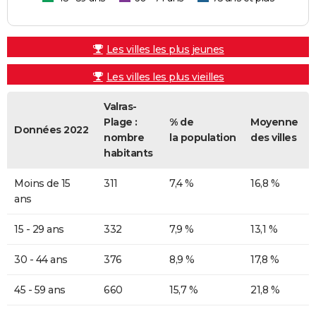
Les villes les plus jeunes
Les villes les plus vieilles
Valras-
Plage :
% de
Moyenne
Données 2022
nombre
la population
des villes
habitants
Moins de 15
311
7,4 %
16,8 %
ans
15 - 29 ans
332
7,9 %
13,1 %
30 - 44 ans
376
8,9 %
17,8 %
45 - 59 ans
660
15,7 %
21,8 %