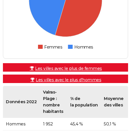
Femmes
Hommes
Les villes avec le plus de femmes
Les villes avec le plus d'hommes
Valras-
Plage :
% de
Moyenne
Données 2022
nombre
la population
des villes
habitants
Hommes
1 952
45,4 %
50,1 %