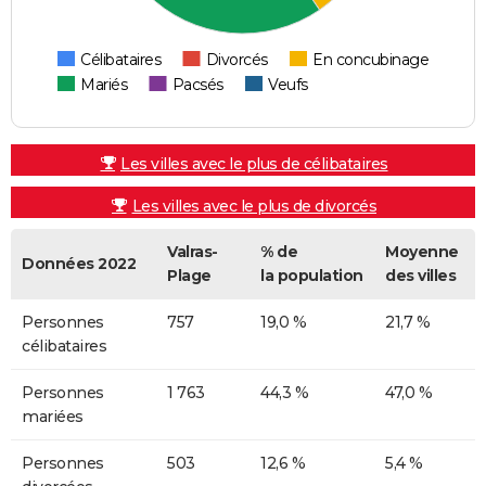
Célibataires
Divorcés
En concubinage
Mariés
Pacsés
Veufs
Les villes avec le plus de célibataires
Les villes avec le plus de divorcés
Valras-
% de
Moyenne
Données 2022
Plage
la population
des villes
Personnes
757
19,0 %
21,7 %
célibataires
Personnes
1 763
44,3 %
47,0 %
mariées
Personnes
503
12,6 %
5,4 %