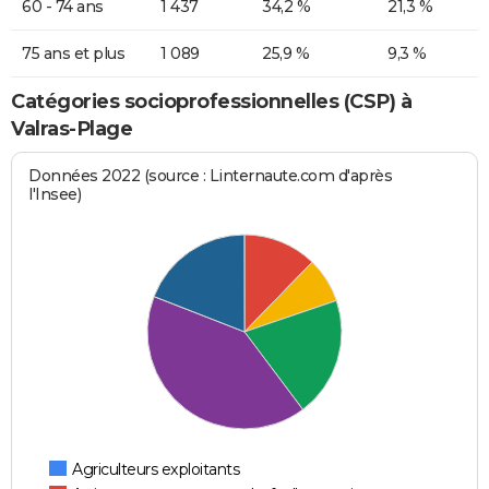
60 - 74 ans
1 437
34,2 %
21,3 %
75 ans et plus
1 089
25,9 %
9,3 %
Catégories socioprofessionnelles (CSP) à
Valras-Plage
Données 2022 (source : Linternaute.com d'après
l'Insee)
Agriculteurs exploitants