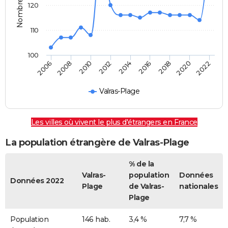
120
110
100
2022
2014
2006
2016
2008
2018
2010
2020
2012
Valras-Plage
Les villes où vivent le plus d'étrangers en France
La population étrangère de Valras-Plage
% de la
Valras-
population
Données
Données 2022
Plage
de Valras-
nationales
Plage
Population
146 hab.
3,4 %
7,7 %