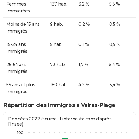
Femmes
137 hab.
3,2 %
5,3 %
immigrées
Moins de 15 ans
9 hab.
0,2 %
0,5 %
immigrés
15-24 ans
5 hab.
0,1 %
0,9 %
immigrés
25-54 ans
73 hab.
1,7 %
5,4 %
immigrés
55 ans et plus
180 hab.
4,2 %
3,4 %
immigrés
Répartition des immigrés à Valras-Plage
Données 2022 (source : Linternaute.com d'après
l'Insee)
100