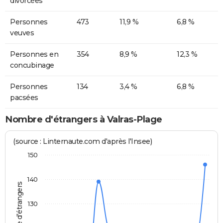
divorcées
Personnes
473
11,9 %
6,8 %
veuves
Personnes en
354
8,9 %
12,3 %
concubinage
Personnes
134
3,4 %
6,8 %
pacsées
Nombre d'étrangers à Valras-Plage
(source : Linternaute.com d'après l'Insee)
150
140
Nombre d'étrangers
130