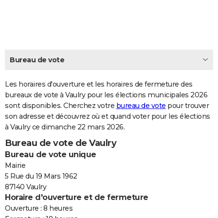
City break
Voyage de noces
Climat
Destinations
Voyage nature
Forum
+
PHOTO
GUIDES D'ACHAT
BONS PLANS
Bureau de vote
CARTE DE VOEUX
Les horaires d'ouverture et les horaires de fermeture des
Carte Bonne année
Carte Pâques
Carte de Noël
Carte Saint-Valentin
Carte d'anniversaire
DICTIONNAIRE
bureaux de vote à Vaulry pour les élections municipales 2026
sont disponibles. Cherchez votre
bureau de vote
pour trouver
Biographies
Expressions
Dictionnaire
Citations
Proverbes
PROGRAMME TV
son adresse et découvrez où et quand voter pour les élections
à Vaulry ce dimanche 22 mars 2026.
COPAINS D'AVANT
Bureau de vote de Vaulry
Se connecter
Collèges
Universités
Service militaire
S'inscrire
Lycées
Primaires
Entreprises
Avis de recherche
AVIS DE DÉCÈS
Bureau de vote unique
Mairie
FORUM
5 Rue du 19 Mars 1962
87140 Vaulry
Lifestyle
Sport
Television
Cinema
Bricolage
Culture
Auto
Voyage
Horaire d'ouverture et de fermeture
Ouverture : 8 heures