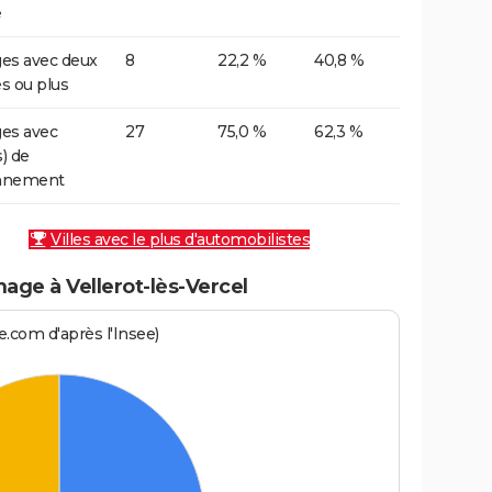
e
es avec deux
8
22,2 %
40,8 %
es ou plus
es avec
27
75,0 %
62,3 %
s) de
onnement
Villes avec le plus d'automobilistes
ge à Vellerot-lès-Vercel
.com d'après l'Insee)