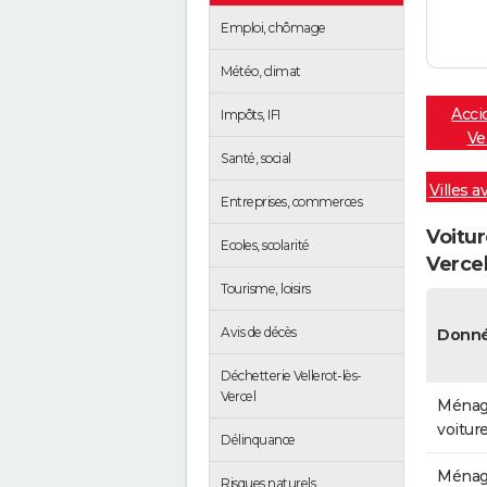
Emploi, chômage
Météo, climat
Acci
Impôts, IFI
Ve
Santé, social
Villes a
Entreprises, commerces
Voitur
Ecoles, scolarité
Verce
Tourisme, loisirs
Avis de décès
Donné
Déchetterie Vellerot-lès-
Vercel
Ménag
voitur
Délinquance
Ménag
Risques naturels