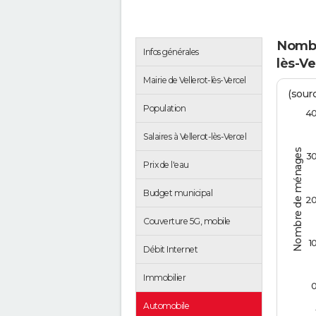
Nombr
Infos générales
lès-Ve
Mairie de Vellerot-lès-Vercel
(sourc
Population
4
Salaires à Vellerot-lès-Vercel
Nombre de ménages
3
Prix de l'eau
Budget municipal
2
Couverture 5G, mobile
1
Débit Internet
Immobilier
Automobile