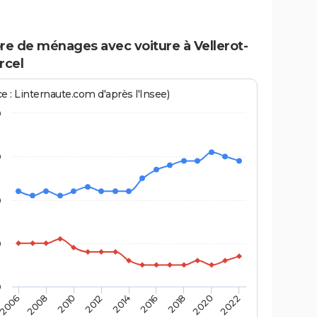
e de ménages avec voiture à Vellerot-
rcel
e : Linternaute.com d'après l'Insee)
0
0
0
0
0
2022
2014
2006
2016
2008
2018
2010
2020
2012