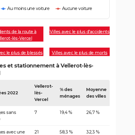
Au moins une voiture
Aucune voiture
dents de la route à
Villes avec le plus d'accidents
llerot-lès-Vercel
vec le plus de blessés
Villes avec le plus de morts
es et stationnement à Vellerot-lès-
l
Vellerot-
% des
Moyenne
es 2022
lès-
ménages
des villes
Vercel
es sans
7
19,4 %
26,7 %
e
es avec une
21
58,3 %
32,3 %