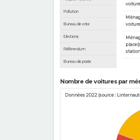
voitur
Pollution
Ménag
voitur
Bureau de vote
Elections
Ménag
place(
Référendum
stati
Bureau de poste
Nombre de voitures par ména
Données 2022 (source : Linternaute