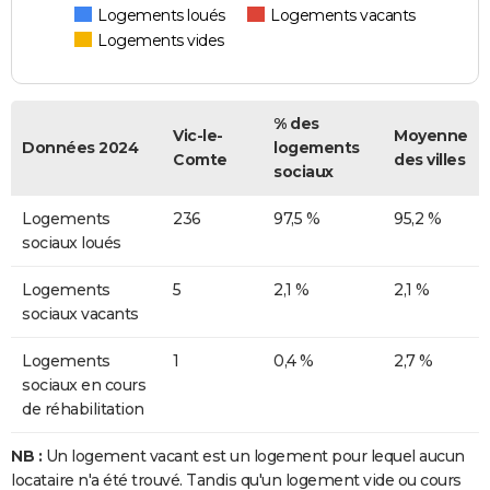
Logements loués
Logements vacants
Logements vides
% des
Vic-le-
Moyenne
Données 2024
logements
Comte
des villes
sociaux
Logements
236
97,5 %
95,2 %
sociaux loués
Logements
5
2,1 %
2,1 %
sociaux vacants
Logements
1
0,4 %
2,7 %
sociaux en cours
de réhabilitation
NB :
Un logement vacant est un logement pour lequel aucun
locataire n'a été trouvé. Tandis qu'un logement vide ou cours