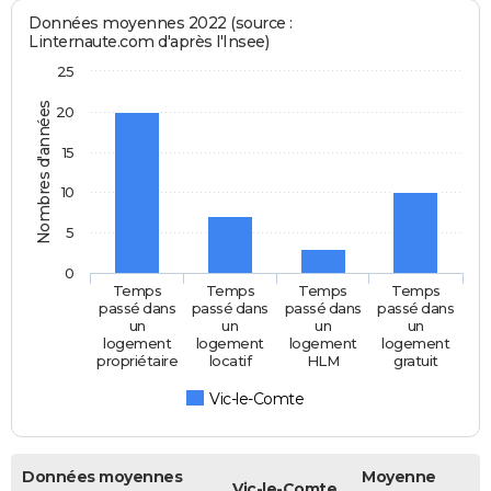
Données moyennes 2022 (source :
Linternaute.com d'après l'Insee)
25
Nombres d'années
20
15
10
5
0
Temps
Temps
Temps
Temps
passé dans
passé dans
passé dans
passé dans
un
un
un
un
logement
logement
logement
logement
propriétaire
locatif
HLM
gratuit
Vic-le-Comte
Données moyennes
Moyenne
Vic-le-Comte