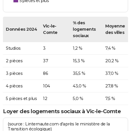
5 pièces et plus
% des
Vic-le-
Moyenne
Données 2024
logements
Comte
des villes
sociaux
Studios
3
1,2 %
7,4 %
2 pièces
37
15,3 %
20,2 %
3 pièces
86
35,5 %
37,0 %
4 pièces
104
43,0 %
27,8 %
5 pièces et plus
12
5,0 %
7,5 %
Loyer des logements sociaux à Vic-le-Comte
(source : Linternaute.com d'après le ministère de la
Transition écologique)