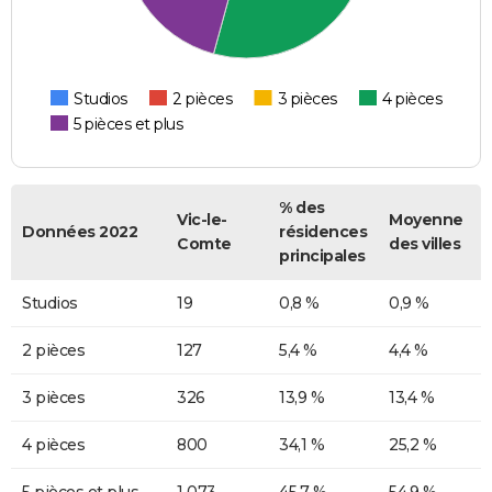
Studios
2 pièces
3 pièces
4 pièces
5 pièces et plus
% des
Vic-le-
Moyenne
Données 2022
résidences
Comte
des villes
principales
Studios
19
0,8 %
0,9 %
2 pièces
127
5,4 %
4,4 %
3 pièces
326
13,9 %
13,4 %
4 pièces
800
34,1 %
25,2 %
5 pièces et plus
1 073
45,7 %
54,9 %