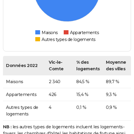
Maisons
Appartements
Autres types de logements
Vic-le-
% des
Moyenne
Données 2022
Comte
logements
des villes
Maisons
2 340
84,5 %
89,7 %
Appartements
426
15,4 %
9,3 %
Autres types de
4
0,1 %
0,9 %
logements
NB :
les autres types de logements incluent les logements-
foyers, les chambres d'hôtel, les habitations de fortune ainsi