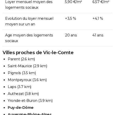
Loyer mensuel moyen des
5,90 €/m²
6,57 €/m²
logements sociaux
Evolution du loyer mensuel
+3,5 %
+4,1 %
moyen sur un an
Age moyen des logements
20 ans
41 ans
sociaux
Villes proches de Vic-le-Comte
Parent
(2.6 km)
Saint-Maurice
(2.9 km)
Pignols
(3.5 km)
Montpeyroux
(3.6 km)
Laps
(3.7 km)
Authezat
(3.8 km)
Yronde-et-Buron
(3.9 km)
Puy-de-Dôme
Auvergne-Rhône-Alpes