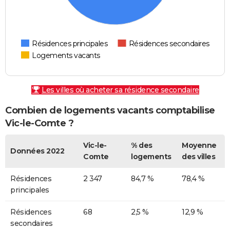
Résidences principales
Résidences secondaires
Logements vacants
Les villes où acheter sa résidence secondaire
Combien de logements vacants comptabilise
Vic-le-Comte ?
Vic-le-
% des
Moyenne
Données 2022
Comte
logements
des villes
Résidences
2 347
84,7 %
78,4 %
principales
Résidences
68
2,5 %
12,9 %
secondaires