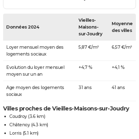
Vieilles-
Moyenne
Données 2024
Maisons-
des villes
sur-Joudry
Loyer mensuel moyen des
5,87 €/m²
6,57 €/m²
logements sociaux
Evolution du loyer mensuel
+4,7 %
+4,1 %
moyen sur un an
Age moyen des logements
31 ans
41 ans
sociaux
Villes proches de Vieilles-Maisons-sur-Joudry
Coudroy
(3.6 km)
Châtenoy
(4.3 km)
Lorris
(5.1 km)