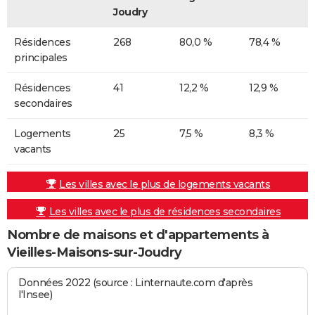
Joudry
Résidences
268
80,0 %
78,4 %
principales
Résidences
41
12,2 %
12,9 %
secondaires
Logements
25
7,5 %
8,3 %
vacants
Les villes avec le plus de logements vacants
Les villes avec le plus de résidences secondaires
Nombre de maisons et d'appartements à
Vieilles-Maisons-sur-Joudry
Données 2022 (source : Linternaute.com d'après
l'Insee)