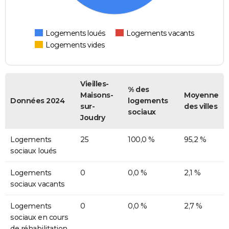
Logements loués
Logements vacants
Logements vides
Vieilles-
% des
Maisons-
Moyenne
Données 2024
logements
sur-
des villes
sociaux
Joudry
Logements
25
100,0 %
95,2 %
sociaux loués
Logements
0
0,0 %
2,1 %
sociaux vacants
Logements
0
0,0 %
2,7 %
sociaux en cours
de réhabilitation