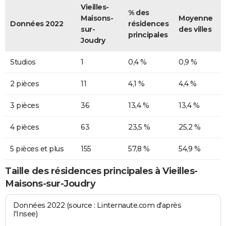
Vieilles-
% des
Maisons-
Moyenne
Données 2022
résidences
sur-
des villes
principales
Joudry
Studios
1
0,4 %
0,9 %
2 pièces
11
4,1 %
4,4 %
3 pièces
36
13,4 %
13,4 %
4 pièces
63
23,5 %
25,2 %
5 pièces et plus
155
57,8 %
54,9 %
Taille des résidences principales à Vieilles-
Maisons-sur-Joudry
Données 2022 (source : Linternaute.com d'après
l'Insee)