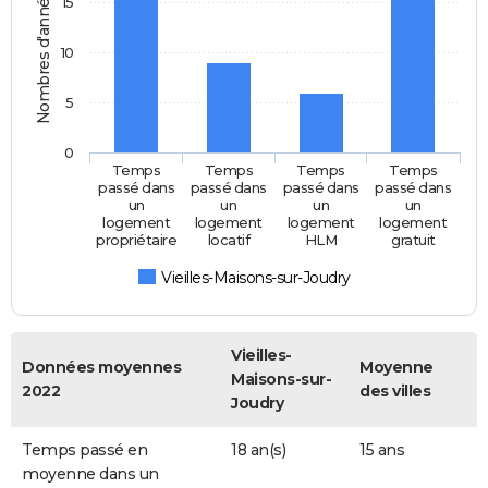
Nombres d'années
15
10
5
0
Temps
Temps
Temps
Temps
passé dans
passé dans
passé dans
passé dans
un
un
un
un
logement
logement
logement
logement
propriétaire
locatif
HLM
gratuit
Vieilles-Maisons-sur-Joudry
Vieilles-
Données moyennes
Moyenne
Maisons-sur-
2022
des villes
Joudry
Temps passé en
18 an(s)
15 ans
moyenne dans un