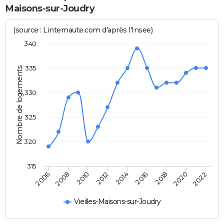
Maisons-sur-Joudry
(source : Linternaute.com d'après l'Insee)
340
335
Nombre de logements
330
325
320
315
2014
2012
2022
2010
2020
2008
2018
2006
2016
Vieilles-Maisons-sur-Joudry