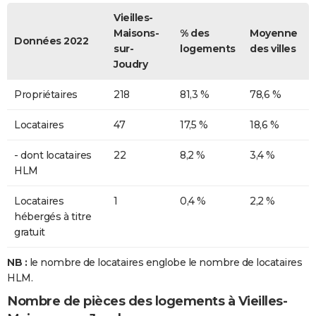
Vieilles-
Maisons-
% des
Moyenne
Données 2022
sur-
logements
des villes
Joudry
Propriétaires
218
81,3 %
78,6 %
Locataires
47
17,5 %
18,6 %
- dont locataires
22
8,2 %
3,4 %
HLM
Locataires
1
0,4 %
2,2 %
hébergés à titre
gratuit
NB :
le nombre de locataires englobe le nombre de locataires
HLM.
Nombre de pièces des logements à Vieilles-