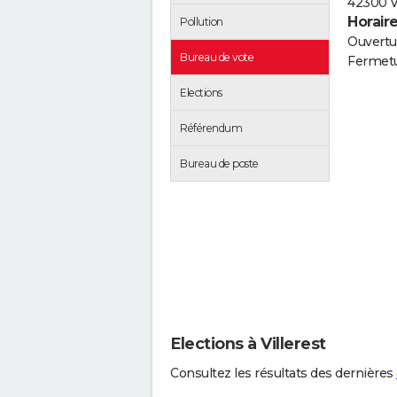
42300 Vi
Horair
Pollution
Ouvertur
Bureau de vote
Fermetu
Elections
Référendum
Bureau de poste
Elections à Villerest
Consultez les résultats des dernières