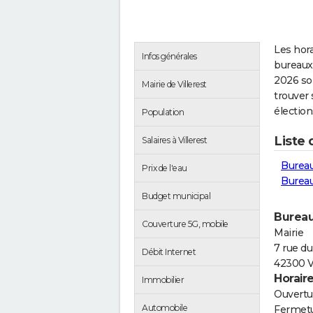
Les hora
Infos générales
bureaux 
2026 so
Mairie de Villerest
trouver 
élection
Population
Liste 
Salaires à Villerest
Bureau
Prix de l'eau
Bureau
Budget municipal
Bureau
Couverture 5G, mobile
Mairie
7 rue du
Débit Internet
42300 Vi
Horair
Immobilier
Ouvertur
Automobile
Fermetu