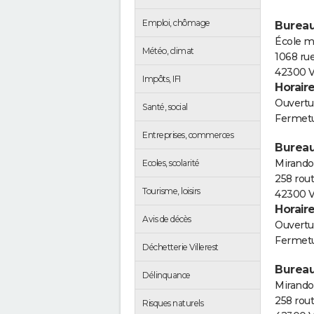
Emploi, chômage
Bureau
École m
Météo, climat
1068 ru
42300 Vi
Impôts, IFI
Horair
Ouvertur
Santé, social
Fermetu
Entreprises, commerces
Bureau
Mirando
Ecoles, scolarité
258 rout
Tourisme, loisirs
42300 Vi
Horair
Avis de décès
Ouvertur
Fermetu
Déchetterie Villerest
Bureau
Délinquance
Mirando
258 rout
Risques naturels