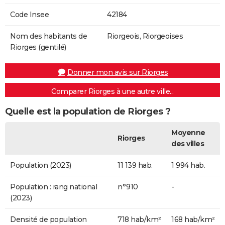
Code Insee
42184
Nom des habitants de
Riorgeois, Riorgeoises
Riorges (gentilé)
Donner mon avis sur Riorges
Comparer Riorges à une autre ville...
Quelle est la population de Riorges ?
Moyenne
Riorges
des villes
Population (2023)
11 139 hab.
1 994 hab.
Population : rang national
n°910
-
(2023)
Densité de population
718 hab/km²
168 hab/km²