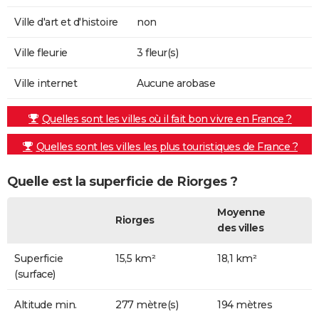
Ville d'art et d'histoire
non
Ville fleurie
3 fleur(s)
Ville internet
Aucune arobase
Quelles sont les villes où il fait bon vivre en France ?
Quelles sont les villes les plus touristiques de France ?
Quelle est la superficie de Riorges ?
Moyenne
Riorges
des villes
Superficie
15,5 km²
18,1 km²
(surface)
Altitude min.
277 mètre(s)
194 mètres