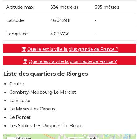
Altitude max.
334 mètre(s)
395 mètres
Latitude
46.042911
-
Longitude
4.033756
-
Quelle est la ville la plus grande de France ?
Quelle est la ville la plus haute de France ?
Liste des quartiers de Riorges
Centre
Combray-Neubourg-Le Marclet
La Villette
Le Marais-Les Canaux
Le Pontet
Les Sables-Les Poupées-Le Bourg