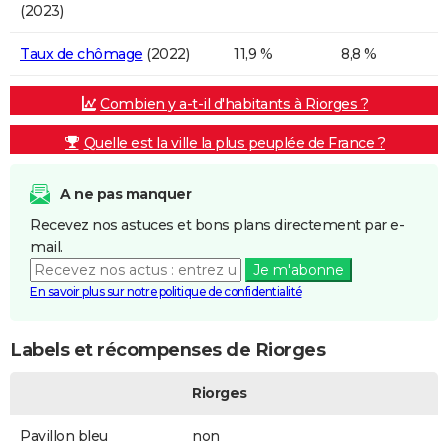
(2023)
Taux de chômage
(2022)
11,9 %
8,8 %
Combien y a-t-il d'habitants à Riorges ?
Quelle est la ville la plus peuplée de France ?
A ne pas manquer
Recevez nos astuces et bons plans directement par e-
mail.
Je m'abonne
En savoir plus sur notre politique de confidentialité
Labels et récompenses de Riorges
Riorges
Pavillon bleu
non