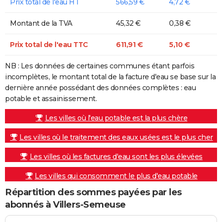
Prix total de l'eau HT
566,59 €
4,72 €
Montant de la TVA
45,32 €
0,38 €
Prix total de l'eau TTC
611,91 €
5,10 €
NB : Les données de certaines communes étant parfois
incomplètes, le montant total de la facture d'eau se base sur la
dernière année possédant des données complètes : eau
potable et assainissement.
Les villes où l'eau potable est la plus chère
Les villes où le traitement des eaux usées est le plus cher
Les villes où les factures d'eau sont les plus élevées
Les villes qui consomment le plus d'eau potable
Répartition des sommes payées par les
abonnés à Villers-Semeuse