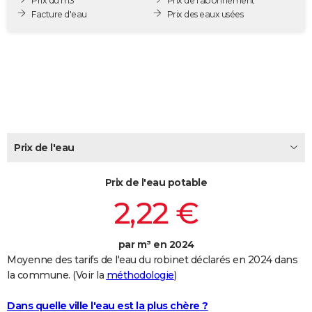
Prix du m3
Prix de l'abonnement
City break
Voyage de noces
Climat
Destinations
Voyage nature
Forum
+
Facture d'eau
Prix des eaux usées
PHOTO
GUIDES D'ACHAT
BONS PLANS
CARTE DE VOEUX
Carte Bonne année
Carte Pâques
Carte de Noël
Carte Saint-Valentin
Carte d'anniversaire
DICTIONNAIRE
Prix de l'eau
Biographies
Expressions
Dictionnaire
Citations
Proverbes
PROGRAMME TV
Prix de l'eau potable
COPAINS D'AVANT
2,22 €
Se connecter
Collèges
Universités
Service militaire
S'inscrire
Lycées
Primaires
Entreprises
Avis de recherche
AVIS DE DÉCÈS
FORUM
par m³ en 2024
Moyenne des tarifs de l'eau du robinet déclarés en 2024 dans
Lifestyle
Sport
Television
Cinema
Bricolage
Culture
Auto
Voyage
la commune. (Voir la
méthodologie
)
Dans quelle ville l'eau est la plus chère ?