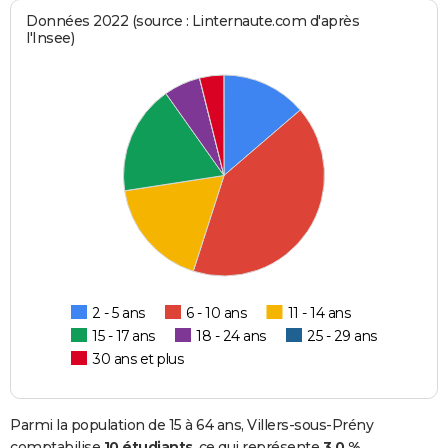
Données 2022 (source : Linternaute.com d'après
l'Insee)
2 - 5 ans
6 - 10 ans
11 - 14 ans
15 - 17 ans
18 - 24 ans
25 - 29 ans
30 ans et plus
Parmi la population de 15 à 64 ans, Villers-sous-Prény
comptabilise
10 étudiants
, ce qui représente
3,0 %