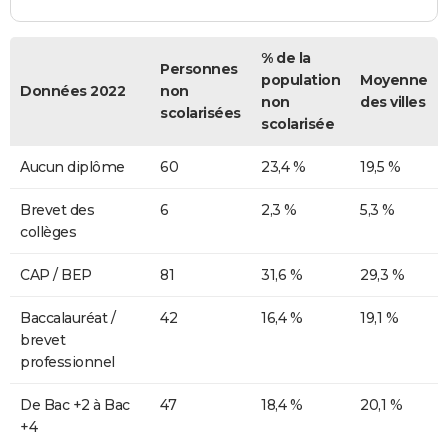
% de la
Personnes
population
Moyenne
Données 2022
non
non
des villes
scolarisées
scolarisée
Aucun diplôme
60
23,4 %
19,5 %
Brevet des
6
2,3 %
5,3 %
collèges
CAP / BEP
81
31,6 %
29,3 %
Baccalauréat /
42
16,4 %
19,1 %
brevet
professionnel
De Bac +2 à Bac
47
18,4 %
20,1 %
+4