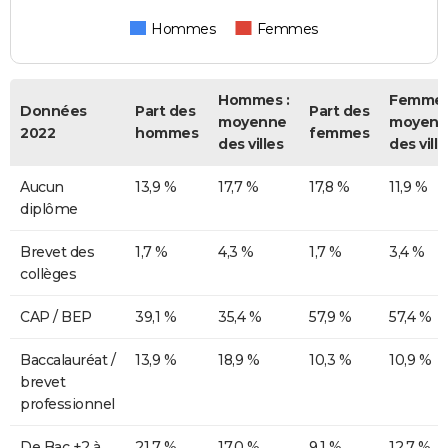
Hommes
Femmes
Hommes :
Femmes
Données
Part des
Part des
moyenne
moyenn
2022
hommes
femmes
des villes
des ville
Aucun
13,9 %
17,7 %
17,8 %
11,9 %
diplôme
Brevet des
1,7 %
4,3 %
1,7 %
3,4 %
collèges
CAP / BEP
39,1 %
35,4 %
57,9 %
57,4 %
Baccalauréat /
13,9 %
18,9 %
10,3 %
10,9 %
brevet
professionnel
De Bac +2 à
21,7 %
17,0 %
9,1 %
12,7 %