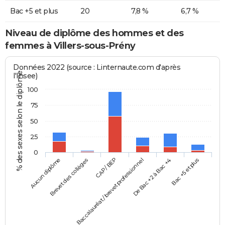
Bac +5 et plus
20
7,8 %
6,7 %
Niveau de diplôme des hommes et des
femmes à Villers-sous-Prény
Données 2022 (source : Linternaute.com d'après
% des sexes selon le diplôme
l'Insee)
100
75
50
25
0
Aucun diplôme
Baccalauréat / brevet professionnel
CAP / BEP
Bac +5 et plus
Brevet des collèges
De Bac +2 à Bac +4