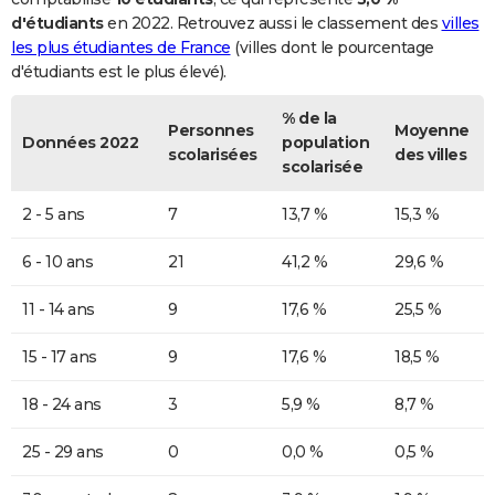
d'étudiants
en 2022. Retrouvez aussi le classement des
villes
les plus étudiantes de France
(villes dont le pourcentage
d'étudiants est le plus élevé).
% de la
Personnes
Moyenne
Données 2022
population
scolarisées
des villes
scolarisée
2 - 5 ans
7
13,7 %
15,3 %
6 - 10 ans
21
41,2 %
29,6 %
11 - 14 ans
9
17,6 %
25,5 %
15 - 17 ans
9
17,6 %
18,5 %
18 - 24 ans
3
5,9 %
8,7 %
25 - 29 ans
0
0,0 %
0,5 %