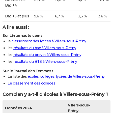
Bac +4
Bac +5 et plus
9,6 %
6,7 %
3,3 %
3,6 %
A lire aussi :
Sur Linternaute.com :
le
classement des lycées à Villers-sous-Prény
les
résultats du bac à Villers-sous-Prény
les
résultats du brevet à Villers-sous-Prény
les
résultats du BTS à Villers-sous-Prény
Sur le Journal des Femmes :
La liste des
écoles, collèges, lycées de Villers-sous-Prény
Le classement des collèges
Combien y a-t-il d'écoles à Villers-sous-Prény ?
Villers-sous-
Données 2024
Prény