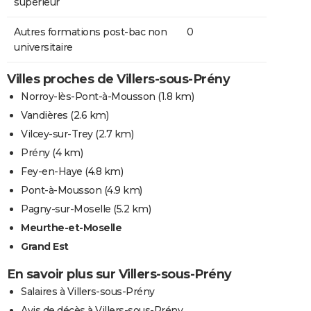
supérieur
Autres formations post-bac non
0
universitaire
Villes proches de Villers-sous-Prény
Norroy-lès-Pont-à-Mousson
(1.8 km)
Vandières
(2.6 km)
Vilcey-sur-Trey
(2.7 km)
Prény
(4 km)
Fey-en-Haye
(4.8 km)
Pont-à-Mousson
(4.9 km)
Pagny-sur-Moselle
(5.2 km)
Meurthe-et-Moselle
Grand Est
En savoir plus sur Villers-sous-Prény
Salaires à Villers-sous-Prény
Avis de décès à Villers-sous-Prény