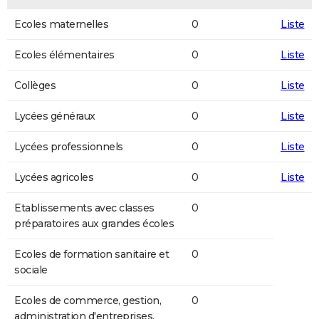
Ecoles maternelles
0
Liste
Ecoles élémentaires
0
Liste
Collèges
0
Liste
Lycées généraux
0
Liste
Lycées professionnels
0
Liste
Lycées agricoles
0
Liste
Etablissements avec classes
0
préparatoires aux grandes écoles
Ecoles de formation sanitaire et
0
sociale
Ecoles de commerce, gestion,
0
administration d'entreprises,