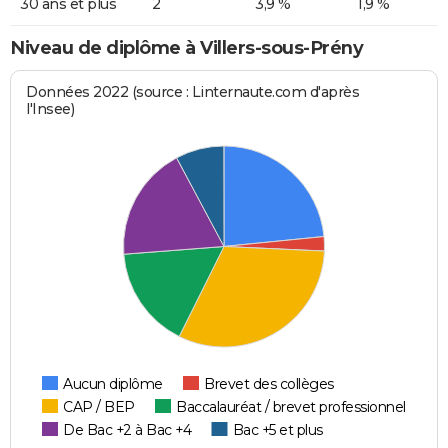
30 ans et plus
2
3,9 %
1,9 %
Niveau de diplôme à Villers-sous-Prény
Données 2022 (source : Linternaute.com d'après
l'Insee)
Aucun diplôme
Brevet des collèges
CAP / BEP
Baccalauréat / brevet professionnel
De Bac +2 à Bac +4
Bac +5 et plus