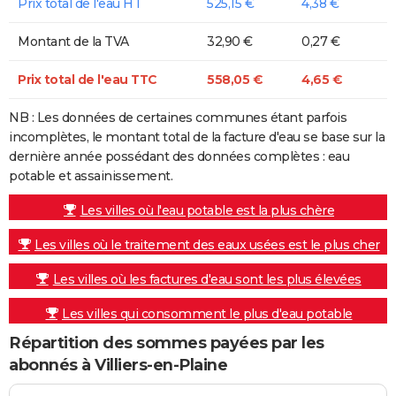
Prix total de l'eau HT
525,15 €
4,38 €
Montant de la TVA
32,90 €
0,27 €
Prix total de l'eau TTC
558,05 €
4,65 €
NB : Les données de certaines communes étant parfois
incomplètes, le montant total de la facture d'eau se base sur la
dernière année possédant des données complètes : eau
potable et assainissement.
Les villes où l'eau potable est la plus chère
Les villes où le traitement des eaux usées est le plus cher
Les villes où les factures d'eau sont les plus élevées
Les villes qui consomment le plus d'eau potable
Répartition des sommes payées par les
abonnés à Villiers-en-Plaine