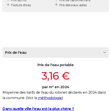
Prix du m3
Prix de l'abonnement
City break
Voyage de noces
Climat
Destinations
Voyage nature
Forum
+
Facture d'eau
Prix des eaux usées
PHOTO
GUIDES D'ACHAT
BONS PLANS
CARTE DE VOEUX
Carte Bonne année
Carte Pâques
Carte de Noël
Carte Saint-Valentin
Carte d'anniversaire
DICTIONNAIRE
Prix de l'eau
Biographies
Expressions
Dictionnaire
Citations
Proverbes
PROGRAMME TV
Prix de l'eau potable
COPAINS D'AVANT
3,16 €
Se connecter
Collèges
Universités
Service militaire
S'inscrire
Lycées
Primaires
Entreprises
Avis de recherche
AVIS DE DÉCÈS
FORUM
par m³ en 2024
Moyenne des tarifs de l'eau du robinet déclarés en 2024 dans
Lifestyle
Sport
Television
Cinema
Bricolage
Culture
Auto
Voyage
la commune. (Voir la
méthodologie
)
Dans quelle ville l'eau est la plus chère ?