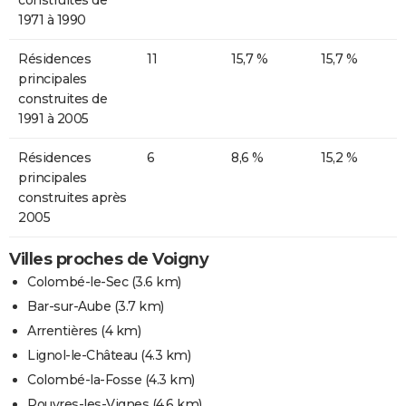
1971 à 1990
Résidences
11
15,7 %
15,7 %
principales
construites de
1991 à 2005
Résidences
6
8,6 %
15,2 %
principales
construites après
2005
Villes proches de Voigny
Colombé-le-Sec
(3.6 km)
Bar-sur-Aube
(3.7 km)
Arrentières
(4 km)
Lignol-le-Château
(4.3 km)
Colombé-la-Fosse
(4.3 km)
Rouvres-les-Vignes
(4.6 km)