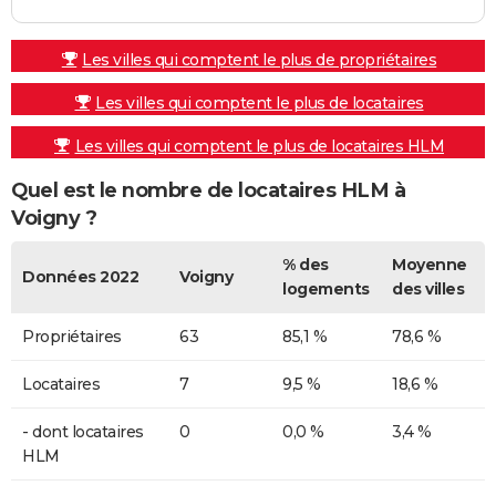
Les villes qui comptent le plus de propriétaires
Les villes qui comptent le plus de locataires
Les villes qui comptent le plus de locataires HLM
Quel est le nombre de locataires HLM à
Voigny ?
% des
Moyenne
Données 2022
Voigny
logements
des villes
Propriétaires
63
85,1 %
78,6 %
Locataires
7
9,5 %
18,6 %
- dont locataires
0
0,0 %
3,4 %
HLM