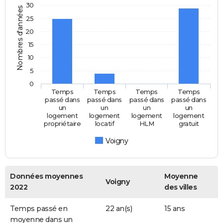
30
Nombres d'années
25
20
15
10
5
0
Temps
Temps
Temps
Temps
passé dans
passé dans
passé dans
passé dans
un
un
un
un
logement
logement
logement
logement
propriétaire
locatif
HLM
gratuit
Voigny
Données moyennes
Moyenne
Voigny
2022
des villes
Temps passé en
22 an(s)
15 ans
moyenne dans un