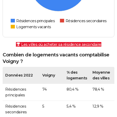
Résidences principales
Résidences secondaires
Logements vacants
Les villes où acheter sa résidence secondaire
Combien de logements vacants comptabilise
Voigny ?
% des
Moyenne
Données 2022
Voigny
logements
des villes
Résidences
74
80,4 %
78,4 %
principales
Résidences
5
5,4 %
12,9 %
secondaires