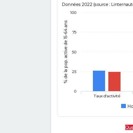
Données 2022 (source : Linternaute
100
% de la pop. active de 15-64 ans
75
50
25
0
Taux d'activité
H
Quel