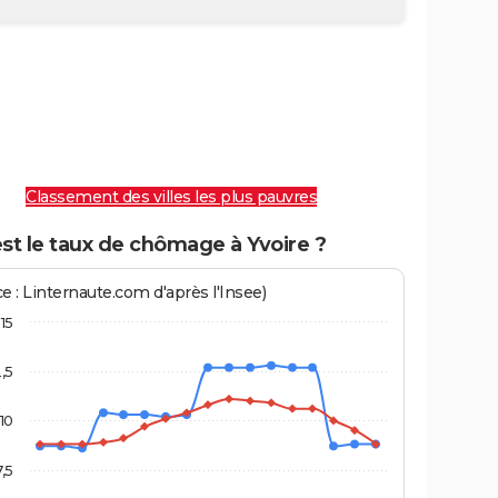
Classement des villes les plus pauvres
st le taux de chômage à Yvoire ?
e : Linternaute.com d'après l'Insee)
15
2,5
10
7,5