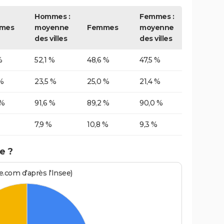
Hommes :
Femmes :
mes
moyenne
Femmes
moyenne
des villes
des villes
%
52,1 %
48,6 %
47,5 %
%
23,5 %
25,0 %
21,4 %
 %
91,6 %
89,2 %
90,0 %
7,9 %
10,8 %
9,3 %
e ?
.com d'après l'Insee)