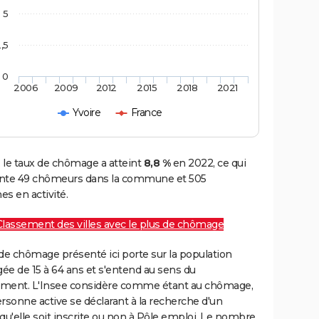
5
,5
0
2006
2009
2012
2015
2018
2021
Yvoire
France
, le taux de chômage a atteint
8,8 %
en 2022, ce qui
nte 49 chômeurs dans la commune et 505
s en activité.
Classement des villes avec le plus de chômage
de chômage présenté ici porte sur la population
gée de 15 à 64 ans et s'entend au sens du
ment. L'Insee considère comme étant au chômage,
rsonne active se déclarant à la recherche d'un
qu'elle soit inscrite ou non à Pôle emploi. Le nombre