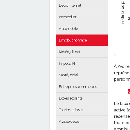
Débit Internet
Immobilier
2
Automobile
Emploi, chômage
Météo, climat
Impôts, IFI
À Yvoire
représe
Santé, social
personne
Entreprises, commerces
Ecoles, scolarité
Le taux 
active â
Tourisme, loisirs
recense
Avis de décès
toute pe
emploi, 