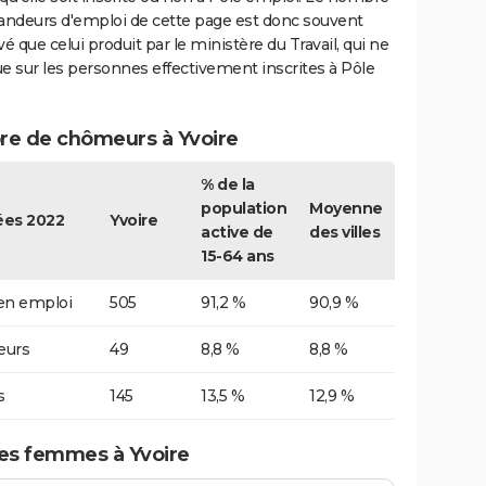
ndeurs d'emploi de cette page est donc souvent
vé que celui produit par le ministère du Travail, qui ne
e sur les personnes effectivement inscrites à Pôle
e de chômeurs à Yvoire
% de la
population
Moyenne
es 2022
Yvoire
active de
des villes
15-64 ans
 en emploi
505
91,2 %
90,9 %
urs
49
8,8 %
8,8 %
s
145
13,5 %
12,9 %
s femmes à Yvoire