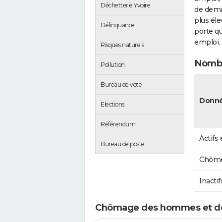
Déchetterie Yvoire
de dema
plus éle
Délinquance
porte qu
emploi.
Risques naturels
Nombr
Pollution
Bureau de vote
Donné
Elections
Référendum
Actifs
Bureau de poste
Chôme
Inactif
Chômage des hommes et de