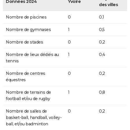
Données 2024
Yvoire
des villes
Nombre de piscines
0
0,1
Nombre de gymnases
1
0,5
Nombre de stades
0
0,2
Nombre de lieux dédiés au
1
0,4
tennis
Nombre de centres
0
0,2
équestres
Nombre de terrains de
1
0,8
football et/ou de rugby
Nombre de salles de
0
0,2
basket-ball, handball, volley-
ball, et/ou badminton