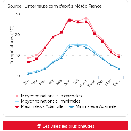
Source : Linternaute.com d'après Météo France
30
Températures ( °C )
20
10
0
Fev
Nov
Jan
Mar
Avr
Mai
Juin
Juil
Aout
Sept
Oct
Dec
Moyenne nationale : maximales
Moyenne nationale : minimales
Maximales à Adainville
Minimales à Adainville
Les villes les plus chaudes