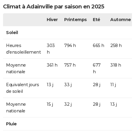
Climat à Adainville par saison en 2025
Hiver
Printemps
Eté
Automne
Soleil
Heures
303
794 h
665 h
258 h
d'ensoleillement
h
Moyenne
361 h
757 h
677
318 h
nationale
h
Equivalent jours
13 j
33 j
28 j
11 j
de soleil
Moyenne
15 j
32 j
28 j
13 j
nationale
Pluie