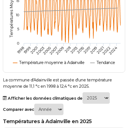
Températures Moyennes ( °C )
15
City break
Voyage de noces
Climat
Destinations
Voyage nature
Forum
+
PHOTO
10
GUIDES D'ACHAT
5
BONS PLANS
CARTE DE VOEUX
0
2007
2021
2009
2022
1998
2011
2024
1999
2013
2001
2015
2003
2017
2005
2019
Carte Bonne année
Carte Pâques
Carte de Noël
Carte Saint-Valentin
Carte d'anniversaire
DICTIONNAIRE
Température moyenne à Adainville
Tendance
Biographies
Expressions
Dictionnaire
Citations
Proverbes
PROGRAMME TV
COPAINS D'AVANT
La commune d'Adainville est passée d'une température
moyenne de 11,1 °c en 1998 à 12,4 °c en 2025.
Se connecter
Collèges
Universités
Service militaire
S'inscrire
Lycées
Primaires
Entreprises
Avis de recherche
AVIS DE DÉCÈS
Afficher les données climatiques de
FORUM
Comparer avec
Lifestyle
Sport
Television
Cinema
Bricolage
Culture
Auto
Voyage
Températures à Adainville en 2025