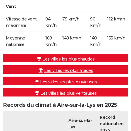
Vent
Vitesse de vent
94
79 km/h
90
112 km/h
maximale
km/h
km/h
Moyenne
169
148 km/h
140
155 km/h
nationale
km/h
km/h
Les villes les plus chaudes
Les villes les plus froides
Les villes les plus pluvieuses
Les villes les plus venteuses
Records du climat à Aire-sur-la-Lys en 2025
Record
Aire-sur-la-
national en
Lys
2025