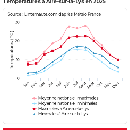
Températures à Aire-sur-la-Lys en 2025
Source : Linternaute.com d'après Météo France
30
Températures ( °C )
20
10
0
Fev
Nov
Jan
Mar
Avr
Mai
Juin
Juil
Aout
Sept
Oct
Dec
Moyenne nationale : maximales
Moyenne nationale : minimales
Maximales à Aire-sur-la-Lys
Minimales à Aire-sur-la-Lys