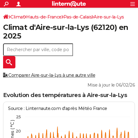
ACTUALITÉS
Connexion
S'inscrire
Climat
Hauts-de-France
Pas-de-Calais
Aire-sur-la-Lys
Rechercher
Société
Education
Villes
Politique
Faits Divers
Monde
+
SPORT
Climat d'
Aire-sur-la-Lys
(62120) en
Football
Cyclisme
Forum
Coupe du monde 2026
Tennis
Rugby
CULTURE
2025
TNT
Cinéma
Musique
Programme TV
Streaming
Sorties cinéma
+
FINANCE
Impôts
Immobilier
Banque
Crédit
Retraite
Epargne
Risques naturels par ville
Assurance
AUTO
Réserver un essai
Berlines
Forum auto
Essais
Citadines
SUV
+
HIGH-TECH
Comparer Aire-sur-la-Lys à une autre ville
Meilleur smartphone
Ordinateurs
Guide high-tech
Mobiles
Internet
Jeux vidéo
+
BRICOLAGE
Mise à jour le 06/02/26
Aménagement intérieur
Cuisine
Jardinage
+
Forum
Extérieur
Salle de bains
Rangement
Evolution des températures à Aire-sur-la-Lys
WEEK-END
Escapades
Expositions
Week-end nature
Guides de France
Patrimoine
Musées
+
LIFESTYLE
Source : Linternaute.com d'après Météo France
25
Bien-être
Mode
+
Art de vivre
Loisirs
Modes de vie
SANTE
20
Guide de la santé
Médicaments
+
Alimentation
Maladies
Sommeil
VOYAGE