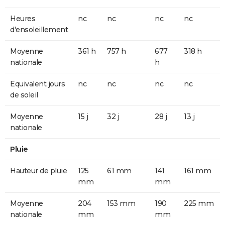
Heures
nc
nc
nc
nc
d'ensoleillement
Moyenne
361 h
757 h
677
318 h
nationale
h
Equivalent jours
nc
nc
nc
nc
de soleil
Moyenne
15 j
32 j
28 j
13 j
nationale
Pluie
Hauteur de pluie
125
61 mm
141
161 mm
mm
mm
Moyenne
204
153 mm
190
225 mm
nationale
mm
mm