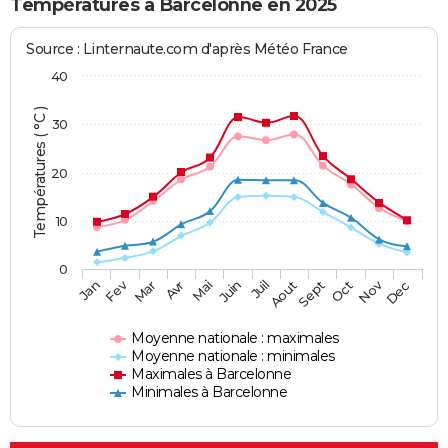
Températures à Barcelonne en 2025
Source : Linternaute.com d'après Météo France
40
Températures ( °C )
30
20
10
0
Fev
Nov
Jan
Mar
Avr
Mai
Juin
Juil
Aout
Sept
Oct
Dec
Moyenne nationale : maximales
Moyenne nationale : minimales
Maximales à Barcelonne
Minimales à Barcelonne