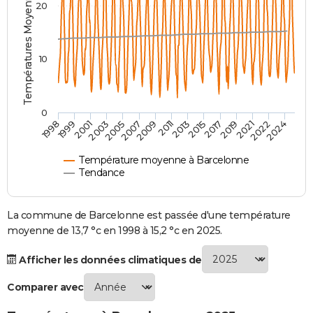
Températures Moyennes ( °C )
20
City break
Voyage de noces
Climat
Destinations
Voyage nature
Forum
+
PHOTO
GUIDES D'ACHAT
10
BONS PLANS
CARTE DE VOEUX
0
2007
2021
2009
2022
1998
2011
2024
1999
2013
2001
2015
2003
2017
2005
2019
Carte Bonne année
Carte Pâques
Carte de Noël
Carte Saint-Valentin
Carte d'anniversaire
DICTIONNAIRE
Biographies
Expressions
Dictionnaire
Citations
Proverbes
PROGRAMME TV
Température moyenne à Barcelonne
Tendance
COPAINS D'AVANT
Se connecter
Collèges
Universités
Service militaire
S'inscrire
Lycées
Primaires
Entreprises
Avis de recherche
La commune de Barcelonne est passée d'une température
AVIS DE DÉCÈS
moyenne de 13,7 °c en 1998 à 15,2 °c en 2025.
FORUM
Afficher les données climatiques de
Lifestyle
Sport
Television
Cinema
Bricolage
Culture
Auto
Voyage
Comparer avec