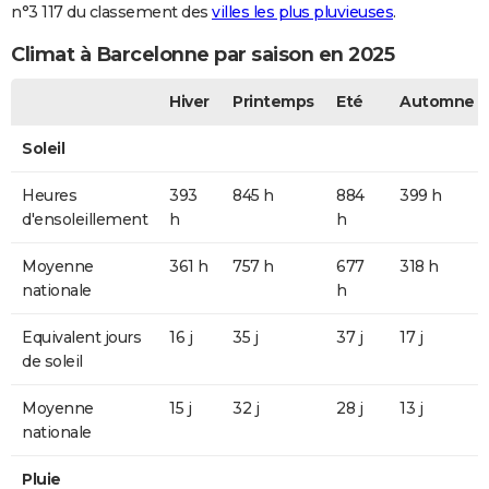
n°3 117 du classement des
villes les plus pluvieuses
.
Climat à Barcelonne par saison en 2025
Hiver
Printemps
Eté
Automne
Soleil
Heures
393
845 h
884
399 h
d'ensoleillement
h
h
Moyenne
361 h
757 h
677
318 h
nationale
h
Equivalent jours
16 j
35 j
37 j
17 j
de soleil
Moyenne
15 j
32 j
28 j
13 j
nationale
Pluie