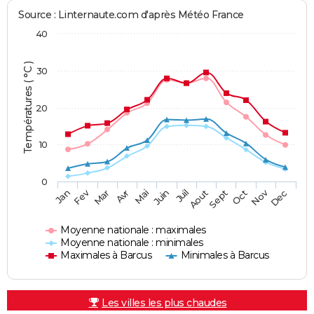
Source : Linternaute.com d'après Météo France
40
Températures ( °C )
30
20
10
0
Fev
Nov
Jan
Mar
Avr
Mai
Juin
Juil
Aout
Sept
Oct
Dec
Moyenne nationale : maximales
Moyenne nationale : minimales
Maximales à Barcus
Minimales à Barcus
Les villes les plus chaudes