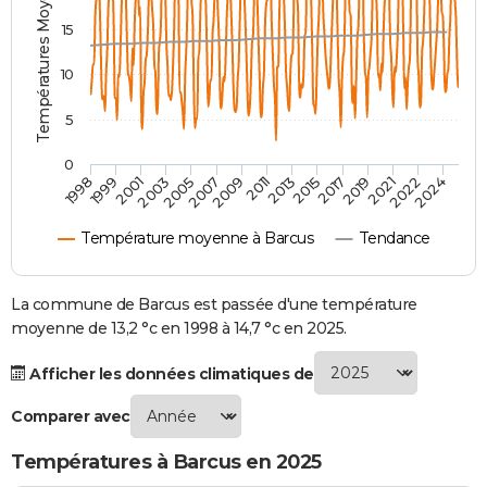
Températures Moyennes ( °C )
City break
Voyage de noces
Climat
Destinations
Voyage nature
Forum
+
PHOTO
15
GUIDES D'ACHAT
10
BONS PLANS
5
CARTE DE VOEUX
0
2007
2021
2009
2022
1998
2011
2024
1999
2013
2001
2015
2003
2017
2005
2019
Carte Bonne année
Carte Pâques
Carte de Noël
Carte Saint-Valentin
Carte d'anniversaire
DICTIONNAIRE
Température moyenne à Barcus
Tendance
Biographies
Expressions
Dictionnaire
Citations
Proverbes
PROGRAMME TV
COPAINS D'AVANT
La commune de Barcus est passée d'une température
moyenne de 13,2 °c en 1998 à 14,7 °c en 2025.
Se connecter
Collèges
Universités
Service militaire
S'inscrire
Lycées
Primaires
Entreprises
Avis de recherche
AVIS DE DÉCÈS
Afficher les données climatiques de
FORUM
Comparer avec
Lifestyle
Sport
Television
Cinema
Bricolage
Culture
Auto
Voyage
Températures à Barcus en 2025