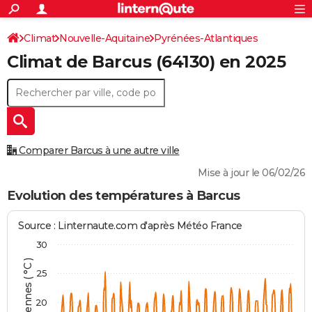
ACTUALITÉS
Connexion
S'inscrire
Climat
Nouvelle-Aquitaine
Pyrénées-Atlantiques
Rechercher
Société
Education
Villes
Politique
Faits Divers
Monde
+
SPORT
Climat de
Barcus
(64130) en 2025
Barcus
Football
Cyclisme
Forum
Coupe du monde 2026
Tennis
Rugby
CULTURE
TNT
Cinéma
Musique
Programme TV
Streaming
Sorties cinéma
+
FINANCE
Impôts
Immobilier
Banque
Crédit
Retraite
Epargne
Risques naturels par ville
Assurance
AUTO
Comparer Barcus à une autre ville
Réserver un essai
Berlines
Forum auto
Essais
Citadines
SUV
+
HIGH-TECH
Mise à jour le 06/02/26
Meilleur smartphone
Ordinateurs
Guide high-tech
Mobiles
Internet
Jeux vidéo
+
BRICOLAGE
Evolution des températures à Barcus
Aménagement intérieur
Cuisine
Jardinage
+
Forum
Extérieur
Salle de bains
Rangement
WEEK-END
Source : Linternaute.com d'après Météo France
Escapades
Expositions
Week-end nature
Guides de France
Patrimoine
Musées
+
LIFESTYLE
30
Bien-être
Mode
+
Art de vivre
Loisirs
Modes de vie
SANTE
25
Guide de la santé
Médicaments
+
Alimentation
Maladies
Sommeil
VOYAGE
20