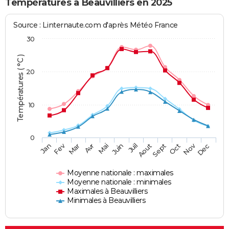
Températures à Beauvilliers en 2025
Source : Linternaute.com d'après Météo France
30
Températures ( °C )
20
10
0
Fev
Nov
Jan
Mar
Avr
Mai
Juin
Juil
Aout
Sept
Oct
Dec
Moyenne nationale : maximales
Moyenne nationale : minimales
Maximales à Beauvilliers
Minimales à Beauvilliers