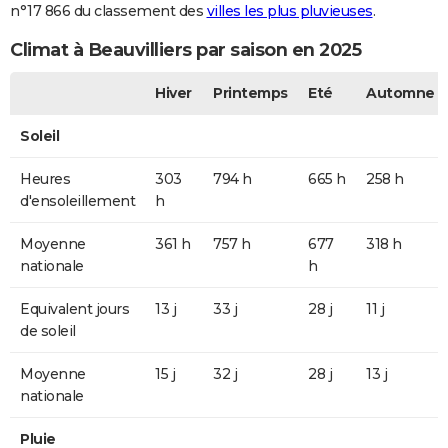
n°17 866 du classement des
villes les plus pluvieuses
.
Climat à Beauvilliers par saison en 2025
Hiver
Printemps
Eté
Automne
Soleil
Heures
303
794 h
665 h
258 h
d'ensoleillement
h
Moyenne
361 h
757 h
677
318 h
nationale
h
Equivalent jours
13 j
33 j
28 j
11 j
de soleil
Moyenne
15 j
32 j
28 j
13 j
nationale
Pluie