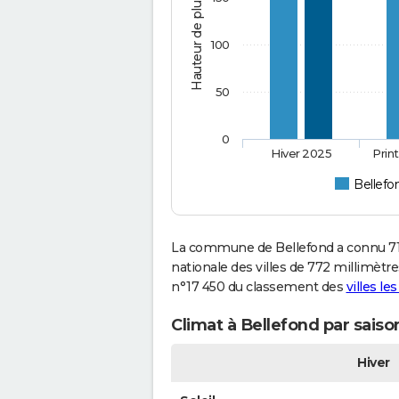
Hauteur de pluie (mm)
100
50
0
Hiver 2025
Prin
Bellefo
La commune de Bellefond a connu 71
nationale des villes de 772 millimètres
n°17 450 du classement des
villes le
Climat à Bellefond par saiso
Hiver