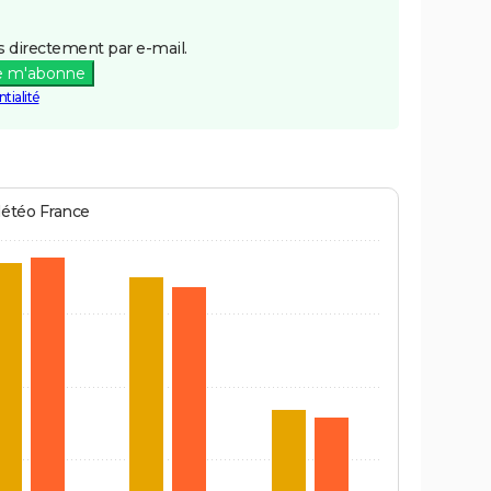
 directement par e-mail.
e m'abonne
tialité
Météo France