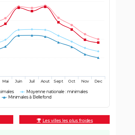
Mai
Juin
Juil
Aout
Sept
Oct
Nov
Dec
ximales
Moyenne nationale : minimales
Minimales à Bellefond
Les villes les plus froides