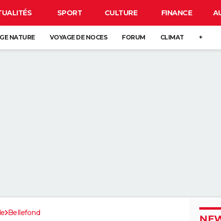
TUALITÉS
SPORT
CULTURE
FINANCE
A
GE NATURE
VOYAGE DE NOCES
FORUM
CLIMAT
+
de
Bellefond
NEW