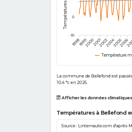
0
-10
2001
2004
1998
2006
2000
2003
2005
1999
20
Température mo
La commune de Bellefond est passée
10,4 °c en 2025.
Afficher les données climatiques
Températures à Bellefond e
Source : Linternaute.com d'après 