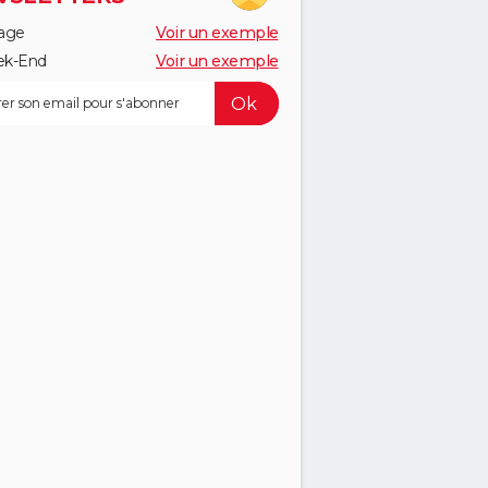
age
Voir un exemple
k-End
Voir un exemple