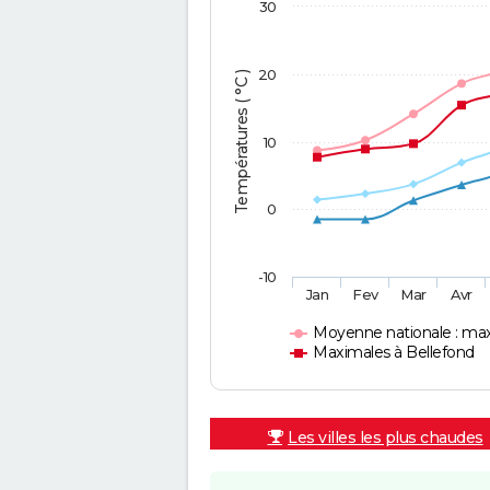
30
20
Températures ( °C )
10
0
-10
Jan
Fev
Mar
Avr
Moyenne nationale : ma
Maximales à Bellefond
Les villes les plus chaudes