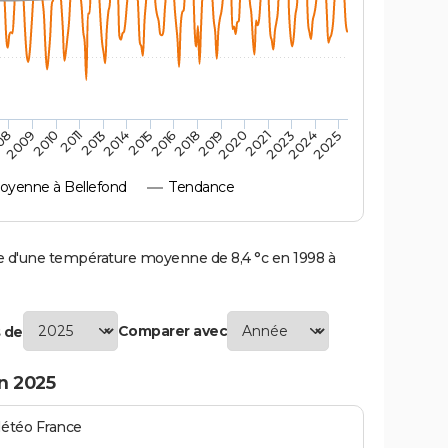
2010
2019
2013
2021
2015
2024
2009
2018
2011
2020
2014
2023
08
2016
2025
yenne à Bellefond
Tendance
 d'une température moyenne de 8,4 °c en 1998 à
Comparer avec
 de
n 2025
Météo France