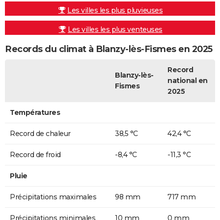
Les villes les plus pluvieuses
Les villes les plus venteuses
Records du climat à Blanzy-lès-Fismes en 2025
Record
Blanzy-lès-
national en
Fismes
2025
Températures
Record de chaleur
38,5 °C
42,4 °C
Record de froid
-8,4 °C
-11,3 °C
Pluie
Précipitations maximales
98 mm
717 mm
Précipitations minimales
10 mm
0 mm