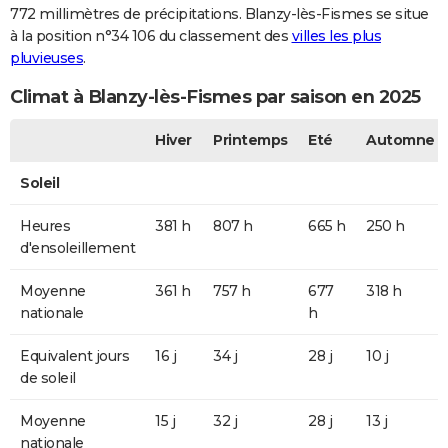
772 millimètres de précipitations. Blanzy-lès-Fismes se situe
à la position n°34 106 du classement des
villes les plus
pluvieuses
.
Climat à Blanzy-lès-Fismes par saison en 2025
Hiver
Printemps
Eté
Automne
Soleil
Heures
381 h
807 h
665 h
250 h
d'ensoleillement
Moyenne
361 h
757 h
677
318 h
nationale
h
Equivalent jours
16 j
34 j
28 j
10 j
de soleil
Moyenne
15 j
32 j
28 j
13 j
nationale