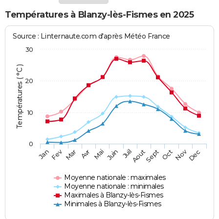
Températures à Blanzy-lès-Fismes en 2025
Source : Linternaute.com d'après Météo France
30
Températures ( °C )
20
10
0
Fev
Nov
Jan
Mar
Avr
Mai
Juin
Juil
Aout
Sept
Oct
Dec
Moyenne nationale : maximales
Moyenne nationale : minimales
Maximales à Blanzy-lès-Fismes
Minimales à Blanzy-lès-Fismes