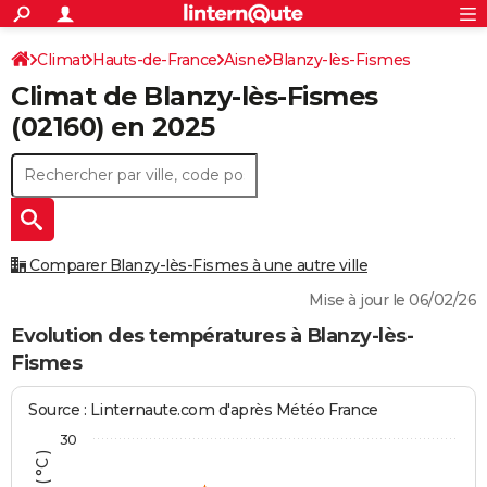
ACTUALITÉS
Connexion
S'inscrire
Climat
Hauts-de-France
Aisne
Blanzy-lès-Fismes
Rechercher
Société
Education
Villes
Politique
Faits Divers
Monde
+
SPORT
Climat de
Blanzy-lès-Fismes
Football
Cyclisme
Forum
Coupe du monde 2026
Tennis
Rugby
CULTURE
(02160) en 2025
TNT
Cinéma
Musique
Programme TV
Streaming
Sorties cinéma
+
FINANCE
Impôts
Immobilier
Banque
Crédit
Retraite
Epargne
Risques naturels par ville
Assurance
AUTO
Réserver un essai
Berlines
Forum auto
Essais
Citadines
SUV
+
HIGH-TECH
Comparer Blanzy-lès-Fismes à une autre ville
Meilleur smartphone
Ordinateurs
Guide high-tech
Mobiles
Internet
Jeux vidéo
+
BRICOLAGE
Mise à jour le 06/02/26
Aménagement intérieur
Cuisine
Jardinage
+
Forum
Extérieur
Salle de bains
Rangement
Evolution des températures à Blanzy-lès-
WEEK-END
Fismes
Escapades
Expositions
Week-end nature
Guides de France
Patrimoine
Musées
+
LIFESTYLE
Source : Linternaute.com d'après Météo France
Bien-être
Mode
+
Art de vivre
Loisirs
Modes de vie
SANTE
30
Guide de la santé
Médicaments
+
Alimentation
Maladies
Sommeil
VOYAGE