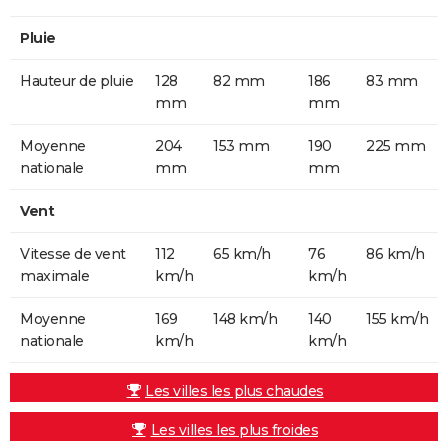
Pluie
Hauteur de pluie
128
82 mm
186
83 mm
mm
mm
Moyenne
204
153 mm
190
225 mm
nationale
mm
mm
Vent
Vitesse de vent
112
65 km/h
76
86 km/h
maximale
km/h
km/h
Moyenne
169
148 km/h
140
155 km/h
nationale
km/h
km/h
Les villes les plus chaudes
Les villes les plus froides