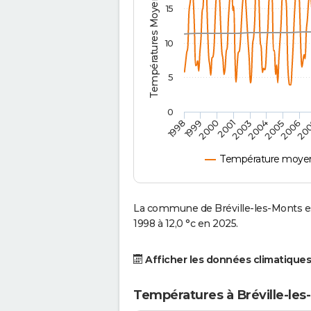
Températures Moyennes ( °C )
15
10
5
0
2001
2003
2004
2005
1998
2006
1999
20
2000
Température moyenn
La commune de Bréville-les-Monts e
1998 à 12,0 °c en 2025.
Afficher les données climatiques
Températures à Bréville-les