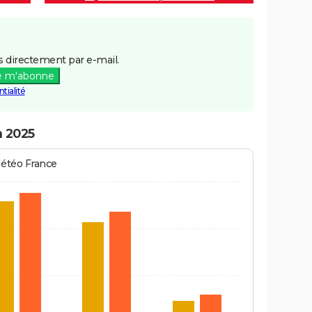
 directement par e-mail.
e m'abonne
tialité
n 2025
Météo France