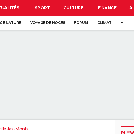
TUALITÉS
SPORT
CULTURE
FINANCE
A
GE NATURE
VOYAGE DE NOCES
FORUM
CLIMAT
+
ille-les-Monts
NEW