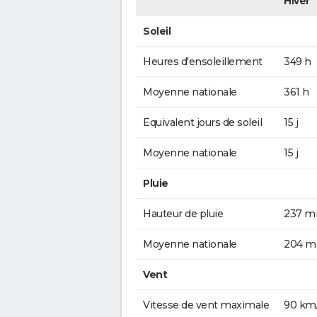
Hiver
Soleil
Heures d'ensoleillement
349 h
Moyenne nationale
361 h
Equivalent jours de soleil
15 j
Moyenne nationale
15 j
Pluie
Hauteur de pluie
237 
Moyenne nationale
204 
Vent
Vitesse de vent maximale
90 km