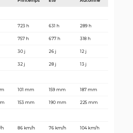
Printemps
Eté
Automne
723 h
631 h
289 h
757 h
677 h
318 h
30 j
26 j
12 j
32 j
28 j
13 j
mm
101 mm
159 mm
187 mm
mm
153 mm
190 mm
225 mm
/h
86 km/h
76 km/h
104 km/h