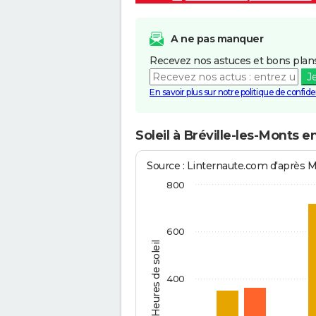
A ne pas manquer
Recevez nos astuces et bons plans
J
En savoir plus sur notre politique de confiden
Soleil à Bréville-les-Monts e
Source : Linternaute.com d'après 
800
600
Heures de soleil
400