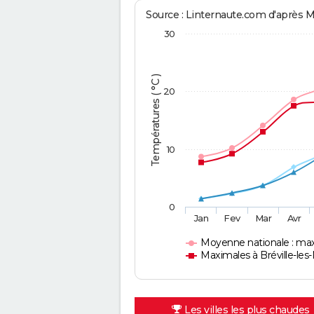
Source : Linternaute.com d'après 
30
Températures ( °C )
20
10
0
Jan
Fev
Mar
Avr
Moyenne nationale : ma
Maximales à Bréville-les
Les villes les plus chaudes