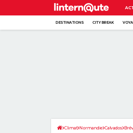
AC
DESTINATIONS
CITY BREAK
VOYA
Climat
Normandie
Calvados
Brév