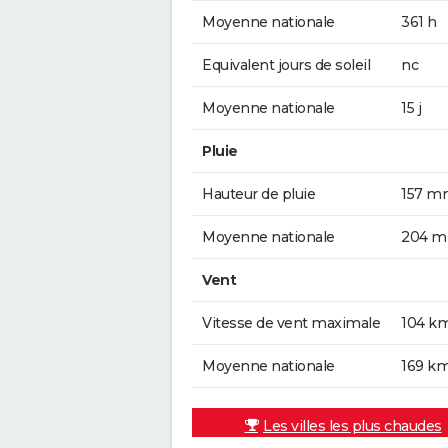
Moyenne nationale
361 h
Equivalent jours de soleil
nc
Moyenne nationale
15 j
Pluie
Hauteur de pluie
157 m
Moyenne nationale
204 
Vent
Vitesse de vent maximale
104 k
Moyenne nationale
169 k
Les villes les plus chaudes