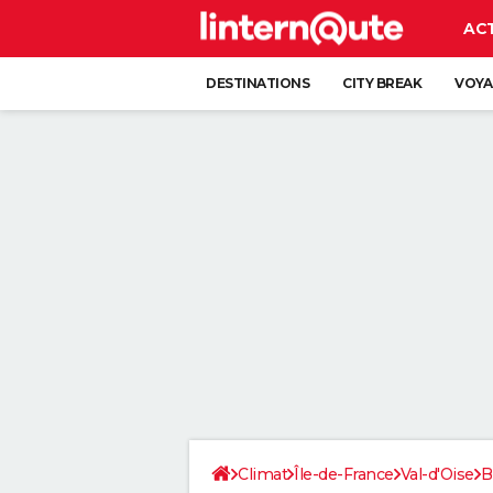
AC
DESTINATIONS
CITY BREAK
VOYA
Climat
Île-de-France
Val-d'Oise
B