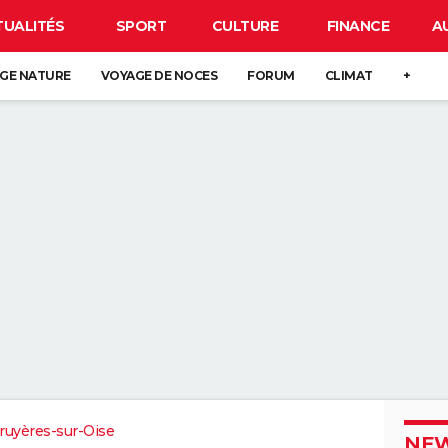
TUALITÉS
SPORT
CULTURE
FINANCE
A
GE NATURE
VOYAGE DE NOCES
FORUM
CLIMAT
+
ruyères-sur-Oise
NEW