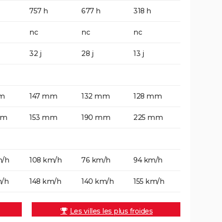
757 h
677 h
318 h
nc
nc
nc
32 j
28 j
13 j
m
147 mm
132 mm
128 mm
mm
153 mm
190 mm
225 mm
m/h
108 km/h
76 km/h
94 km/h
m/h
148 km/h
140 km/h
155 km/h
Les villes les plus froides