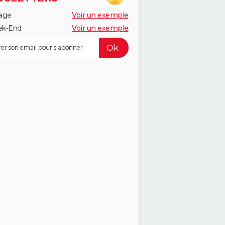
age
Voir un exemple
k-End
Voir un exemple