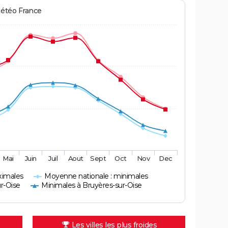
Météo France
Mai
Juin
Juil
Aout
Sept
Oct
Nov
Dec
ximales
Moyenne nationale : minimales
r-Oise
Minimales à Bruyères-sur-Oise
Les villes les plus froides