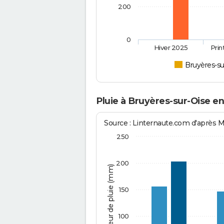
200
0
Hiver 2025
Pri
Bruyères-su
Pluie à Bruyères-sur-Oise e
Source : Linternaute.com d'après 
250
200
Hauteur de pluie (mm)
150
100