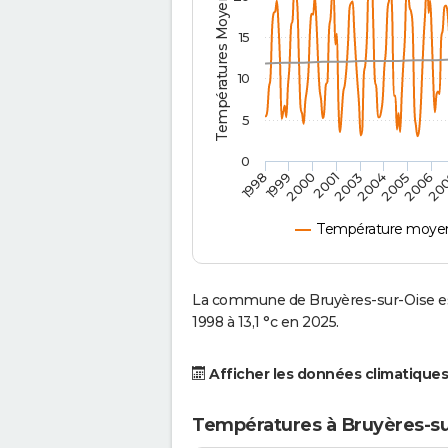
Températures Moyennes ( °C )
15
10
5
0
2001
2003
2004
2005
1998
2006
1999
20
2000
Température moyenn
La commune de Bruyères-sur-Oise es
1998 à 13,1 °c en 2025.
Afficher les données climatiques
Températures à Bruyères-su