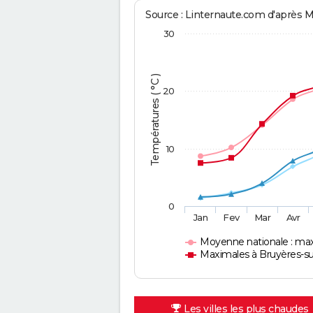
Source : Linternaute.com d'après 
30
Températures ( °C )
20
10
0
Jan
Fev
Mar
Avr
Moyenne nationale : ma
Maximales à Bruyères-su
Les villes les plus chaudes