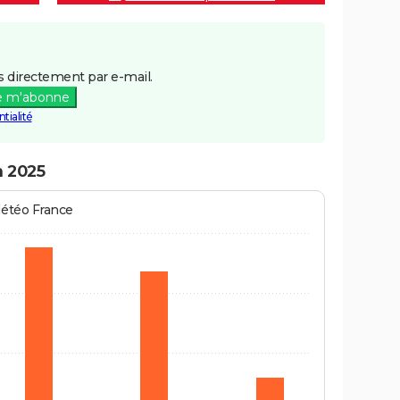
 directement par e-mail.
e m'abonne
tialité
n 2025
Météo France