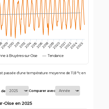
2010
2019
2011
2020
2013
2021
2014
2023
2015
2024
08
2016
2025
2009
2018
e à Bruyères-sur-Oise
Tendance
t passée d'une température moyenne de 11,8 °c en
Comparer avec
 de
r-Oise en 2025