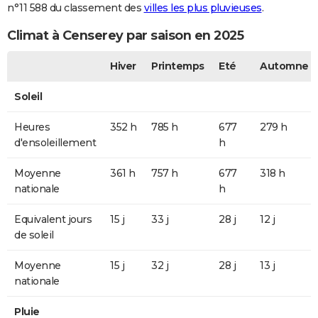
n°11 588 du classement des
villes les plus pluvieuses
.
Climat à Censerey par saison en 2025
Hiver
Printemps
Eté
Automne
Soleil
Heures
352 h
785 h
677
279 h
d'ensoleillement
h
Moyenne
361 h
757 h
677
318 h
nationale
h
Equivalent jours
15 j
33 j
28 j
12 j
de soleil
Moyenne
15 j
32 j
28 j
13 j
nationale
Pluie