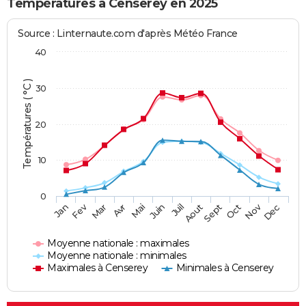
Températures à Censerey en 2025
Source : Linternaute.com d'après Météo France
40
Températures ( °C )
30
20
10
0
Fev
Nov
Jan
Mar
Avr
Mai
Juin
Juil
Aout
Sept
Oct
Dec
Moyenne nationale : maximales
Moyenne nationale : minimales
Maximales à Censerey
Minimales à Censerey