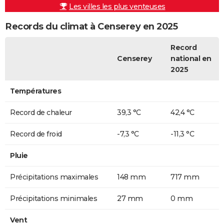
Les villes les plus venteuses
Records du climat à Censerey en 2025
Record
Censerey
national en
2025
Températures
Record de chaleur
39,3 °C
42,4 °C
Record de froid
-7,3 °C
-11,3 °C
Pluie
Précipitations maximales
148 mm
717 mm
Précipitations minimales
27 mm
0 mm
Vent